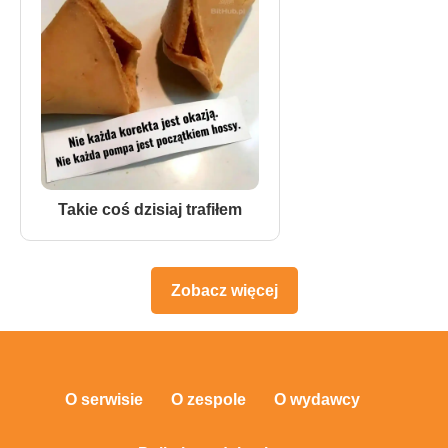
Takie coś dzisiaj trafiłem
Zobacz więcej
O serwisie
O zespole
O wydawcy