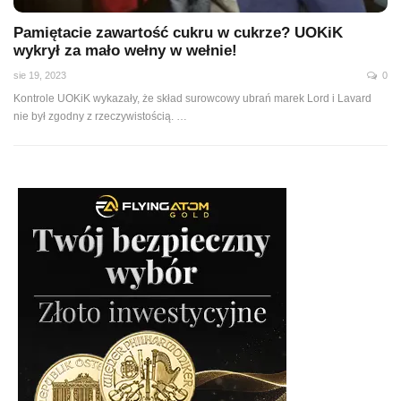
Pamiętacie zawartość cukru w cukrze? UOKiK
wykrył za mało wełny w wełnie!
sie 19, 2023
0
Kontrole UOKiK wykazały, że skład surowcowy ubrań marek Lord i Lavard
nie był zgodny z rzeczywistością.
…