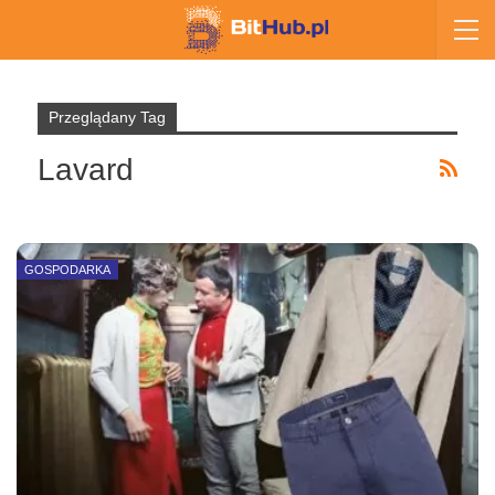
Przeglądany Tag
Lavard
GOSPODARKA