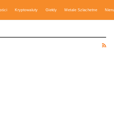
ości
Kryptowaluty
Giełdy
Metale Szlachetne
Nier
arka
Poradniki