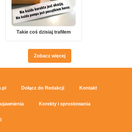
Takie coś dzisiaj trafiłem
Zobacz więcej
.pl
Dołącz do Redakcji
Kontakt
 ujawnienia
Korekty i sprostowania
I