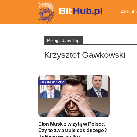
Aktualn
Gospod
Przeglądany Tag
Krzysztof Gawkowski
GOSPODARKA
Elon Musk z wizytą w Polsce.
Czy to zwiastuje coś dużego?
Politycy wszystko…