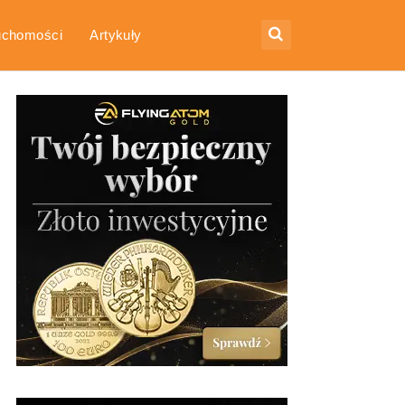
uchomości
Artykuły