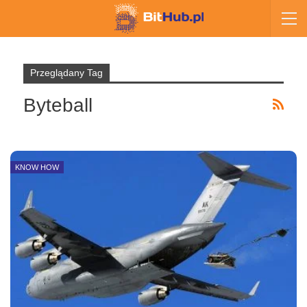
Przeglądany Tag
Byteball
KNOW HOW