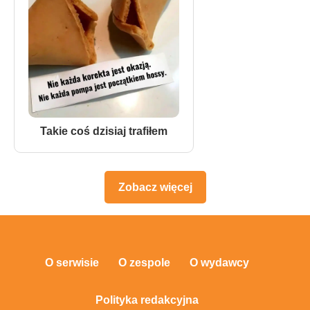
Takie coś dzisiaj trafiłem
Zobacz więcej
O serwisie
O zespole
O wydawcy
Polityka redakcyjna