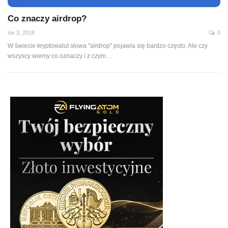
Co znaczy airdrop?
sie 3, 2018
0
W świecie kryptowalut słowa "airdrop" pojawia się bardzo często. Ale czy
wszyscy wiemy co oznaczy i z czym…