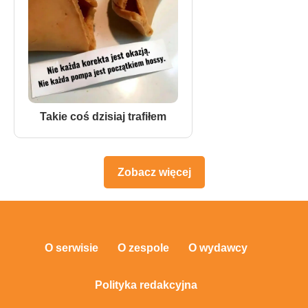
Takie coś dzisiaj trafiłem
Zobacz więcej
O serwisie
O zespole
O wydawcy
Polityka redakcyjna