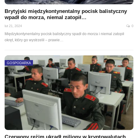
Brytyjski międzykontynentalny pocisk balistyczny
wpadł do morza, niemal zatopił…
lut 21, 2024
0
Międzykontynentalny pocisk balistyczny spadł do morza i niemal zatopił
okręt, który go wystrzelił – prawie…
GOSPODARKA
Czerwony reżim ukradł miliony w kryptowalutach.