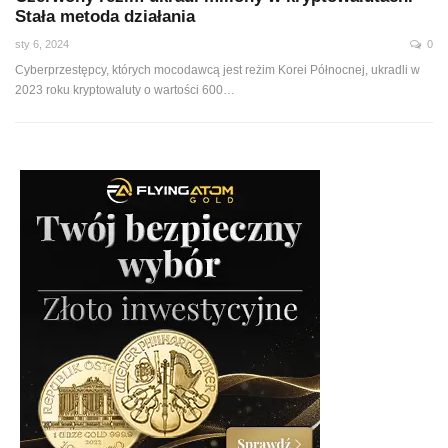
Stała metoda działania
sty 6, 2024
0
Cyberprzestępcy, których mocodawcą jest reżim Korei Północnej, ukradli w
2023 roku kryptowaluty o wartości 600…