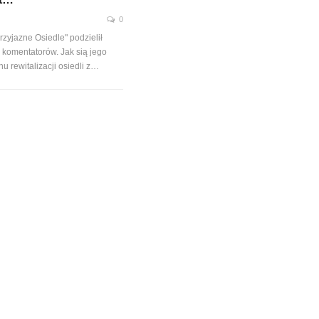
0
zyjazne Osiedle" podzielił
 komentatorów. Jak sią jego
u rewitalizacji osiedli z…