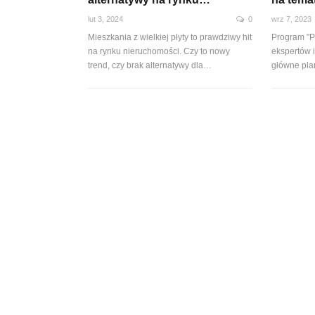
lut 3, 2024
0
wrz 7, 2023
Mieszkania z wielkiej płyty to prawdziwy hit
Program "Pr
na rynku nieruchomości. Czy to nowy
ekspertów i
trend, czy brak alternatywy dla…
główne plan