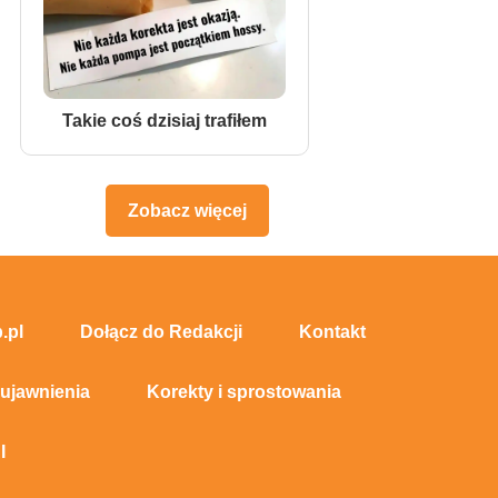
Takie coś dzisiaj trafiłem
Zobacz więcej
.pl
Dołącz do Redakcji
Kontakt
 ujawnienia
Korekty i sprostowania
I