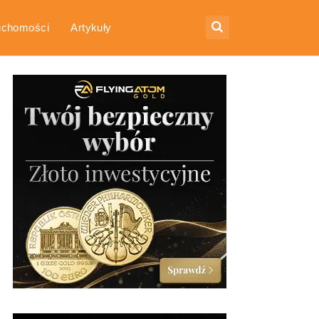
uchomości
Artykuły