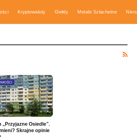
ości
Kryptowaluty
Giełdy
Metale Szlachetne
Nier
arka
Poradniki
OMOŚCI
 „Przyjazne Osiedle”.
zmieni? Skrajne opinie
at…