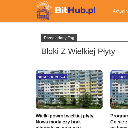
Aktualn
Gospod
Przeglądany Tag
Bloki Z Wielkiej Płyty
NIERUCHOMOŚCI
NIERUCH
Wielki powrót wielkiej płyty.
Program
Nowa moda czy brak
Co się 
alternatywy na rynku…
na tem