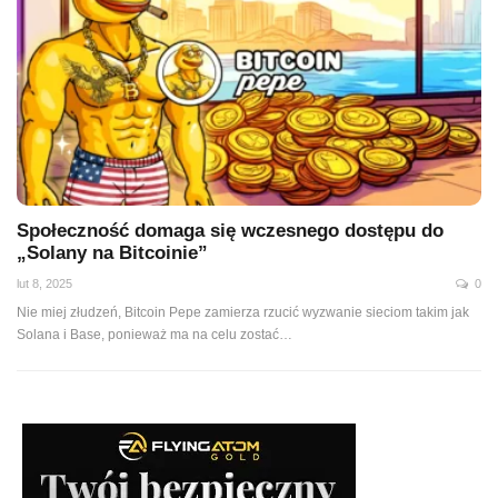
Społeczność domaga się wczesnego dostępu do
„Solany na Bitcoinie”
lut 8, 2025
0
Nie miej złudzeń, Bitcoin Pepe zamierza rzucić wyzwanie sieciom takim jak
Solana i Base, ponieważ ma na celu zostać…