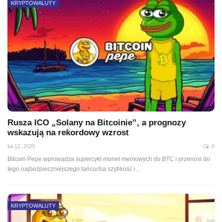
KRYPTOWALUTY
Rusza ICO „Solany na Bitcoinie”, a prognozy
wskazują na rekordowy wzrost
lut 12, 2025
0
Bitcoin Pepe wprowadza supercykl monet memowych do BTC i przenosi do
tego najbezpieczniejszego łańcucha szybkość i…
KRYPTOWALUTY