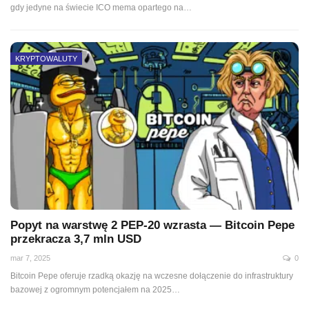
gdy jedyne na świecie ICO mema opartego na…
KRYPTOWALUTY
Popyt na warstwę 2 PEP-20 wzrasta — Bitcoin Pepe
przekracza 3,7 mln USD
mar 7, 2025
0
Bitcoin Pepe oferuje rzadką okazję na wczesne dołączenie do infrastruktury
bazowej z ogromnym potencjałem na 2025…