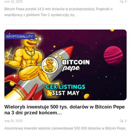
cze 16, 2025
0
Bitcoin Pepe przebił 14,5 mln dolarów w przedsprzedaży. Pogłoski o
współpracy z giełdami Tier-1 wystarczyły, by…
KRYPTOWALUTY
Wieloryb inwestuje 500 tys. dolarów w Bitcoin Pepe
na 3 dni przed końcem…
maj 28, 2025
0
Anonimowy inwestor właśnie zainwestował 500 000 dolarów w Bitcoin Pepe,