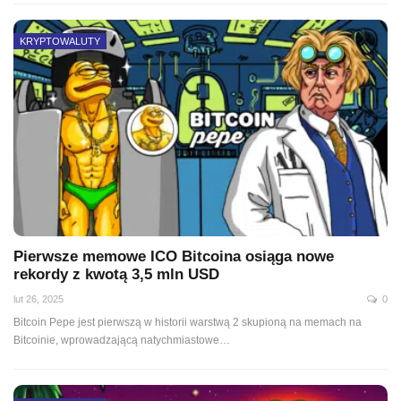
KRYPTOWALUTY
Pierwsze memowe ICO Bitcoina osiąga nowe
rekordy z kwotą 3,5 mln USD
lut 26, 2025
0
Bitcoin Pepe jest pierwszą w historii warstwą 2 skupioną na memach na
Bitcoinie, wprowadzającą natychmiastowe…