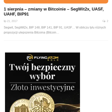
1 sierpnia – zmiany w Bitcoinie – SegWit2x, UASF,
UAHF, BIP91
lip 21, 2017
2
Segwit, SegWit2x, BIP 148, BIP 141, BIP 91, UASF… W obliczu tylu różnych
propozycji ulepszenia Bitcoina (Bitcoin…