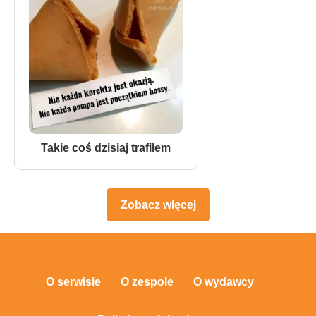
Takie coś dzisiaj trafiłem
Zobacz więcej
O serwisie
O zespole
O wydawcy