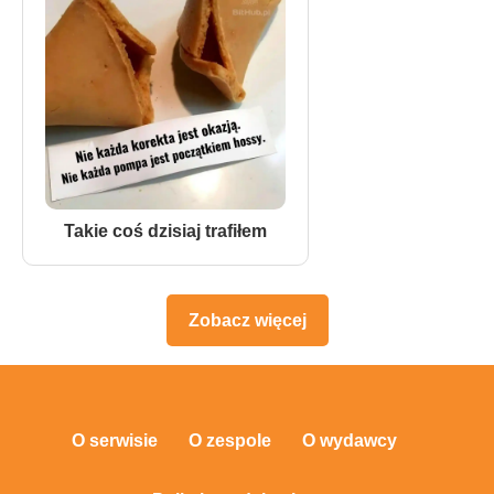
Takie coś dzisiaj trafiłem
Zobacz więcej
O serwisie
O zespole
O wydawcy