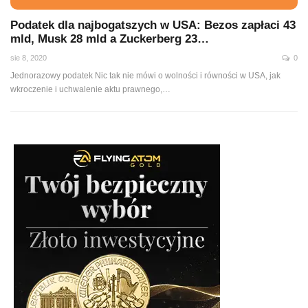
Podatek dla najbogatszych w USA: Bezos zapłaci 43
mld, Musk 28 mld a Zuckerberg 23…
sie 8, 2020
0
Jednorazowy podatek Nic tak nie mówi o wolności i równości w USA, jak
wkroczenie i uchwalenie aktu prawnego,
…