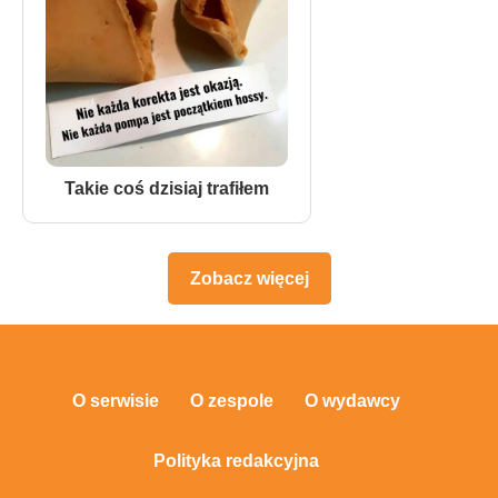
Takie coś dzisiaj trafiłem
Zobacz więcej
O serwisie
O zespole
O wydawcy
Polityka redakcyjna