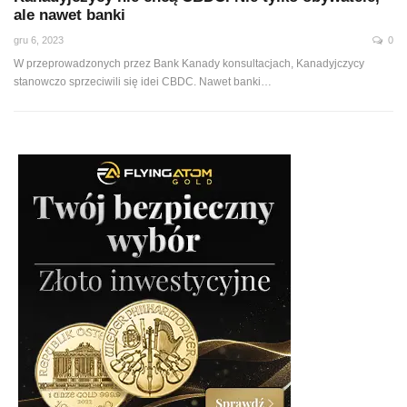
ale nawet banki
gru 6, 2023
0
W przeprowadzonych przez Bank Kanady konsultacjach, Kanadyjczycy
stanowczo sprzeciwili się idei CBDC. Nawet banki…