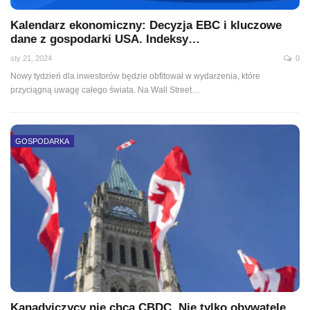
Kalendarz ekonomiczny: Decyzja EBC i kluczowe
dane z gospodarki USA. Indeksy…
sty 21, 2024
0
Nowy tydzień dla inwestorów będzie obfitował w wydarzenia, które
przyciągną uwagę całego świata. Na Wall Street
…
GOSPODARKA
Kanadyjczycy nie chcą CBDC. Nie tylko obywatele,