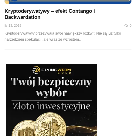
Kryptoderywatywy – efekt Contango i
Backwardation
lis 13, 2019
0
Kryptoderywatywy przeżywają swój największy rozkwit. Nie są już tylko
narzędziem spekulacji, ale wraz ze wzrostem…