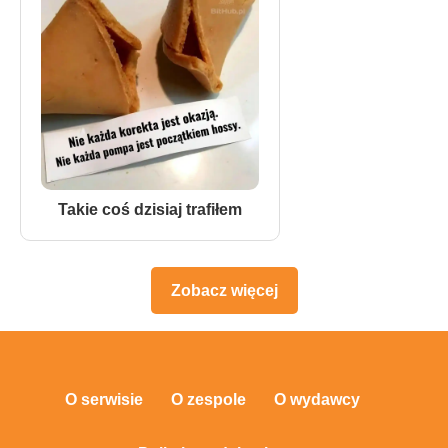
Takie coś dzisiaj trafiłem
Zobacz więcej
O serwisie
O zespole
O wydawcy