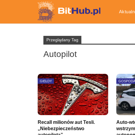
Aktualn
Gospod
Przeglądany Tag
Autopilot
GIEŁDY
GOSPOD
Recall milionów aut Tesli.
Auto-wt
„Niebezpieczeństwo
wstrzym
autopilota”
autono