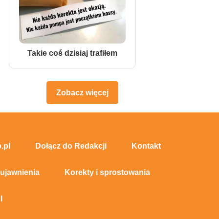
Takie coś dzisiaj trafiłem
Zobacz więcej
.pl
Dołącz do Redakcji
Kontakt
 ujawnienia
Korekty i sprostowania
I