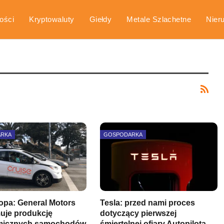
ości
Kryptowaluty
Giełdy
Metale Szlachetne
Nier
arka
Poradniki
ARKA
GOSPODARKA
opa: General Motors
Tesla: przed nami proces
uje produkcję
dotyczący pierwszej
micznych samochodów
śmiertelnej ofiary Autopilota