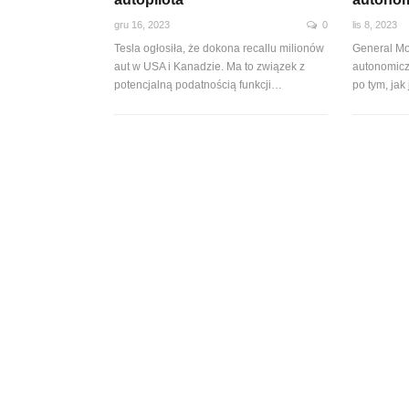
gru 16, 2023
0
lis 8, 2023
Tesla ogłosiła, że dokona recallu milionów
General Mo
aut w USA i Kanadzie. Ma to związek z
autonomicz
potencjalną podatnością funkcji…
po tym, ja