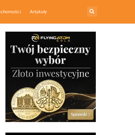
uchomości
Artykuły