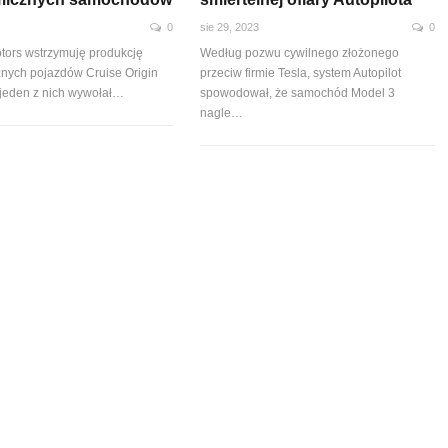
0
sie 29, 2023
0
tors wstrzymuję produkcję
Według pozwu cywilnego złożonego
nych pojazdów Cruise Origin
przeciw firmie Tesla, system Autopilot
k jeden z nich wywołał…
spowodował, że samochód Model 3
nagle
…