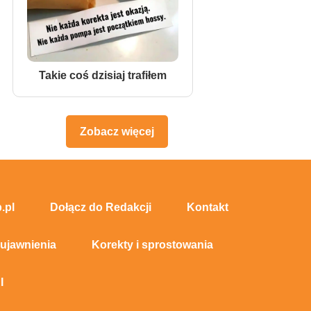
Takie coś dzisiaj trafiłem
Zobacz więcej
.pl
Dołącz do Redakcji
Kontakt
 ujawnienia
Korekty i sprostowania
I