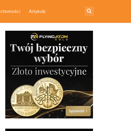
uchomości
Artykuły