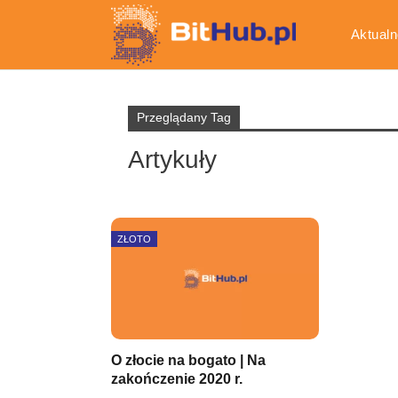
Aktualn
Gospod
Przeglądany Tag
Artykuły
ZŁOTO
O złocie na bogato | Na
zakończenie 2020 r.