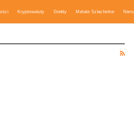
ości
Kryptowaluty
Giełdy
Metale Szlachetne
Nier
arka
Poradniki