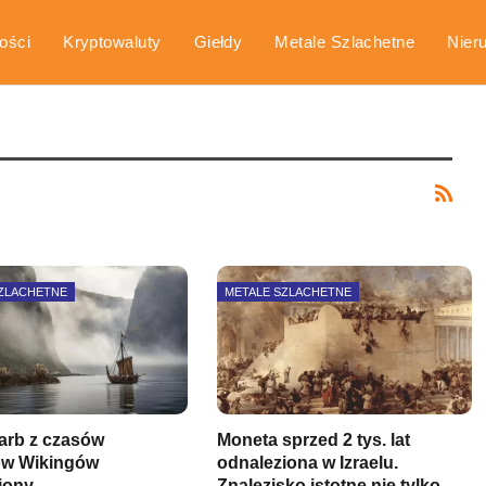
ości
Kryptowaluty
Giełdy
Metale Szlachetne
Nier
arka
Poradniki
SZLACHETNE
METALE SZLACHETNE
karb z czasów
Moneta sprzed 2 tys. lat
ów Wikingów
odnaleziona w Izraelu.
iony
Znalezisko istotne nie tylko