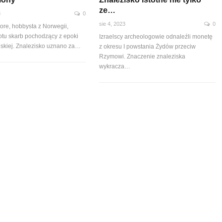
ze…
3
0
sie 4, 2023
0
ore, hobbysta z Norwegii,
łotu skarb pochodzący z epoki
Izraelscy archeologowie odnaleźli monetę
ńskiej. Znalezisko uznano za…
z okresu I powstania Żydów przeciw
Rzymowi. Znaczenie znaleziska
wykracza…