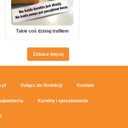
Takie coś dzisiaj trafiłem
Zobacz więcej
.pl
Dołącz do Redakcji
Kontakt
 ujawnienia
Korekty i sprostowania
I