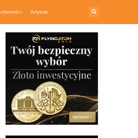
uchomości
Artykuły