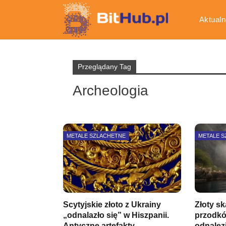
Aktualn
Gospod
Przeglądany Tag
Archeologia
METALE SZLACHETNE
METALE 
Scytyjskie złoto z Ukrainy
Złoty s
„odnalazło się” w Hiszpanii.
przodk
Antyczne artefakty…
odnalez