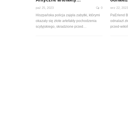
paź 25, 2023
0
wrz 22, 202
Hiszpańska policja zajęła zabytki, którymi
PaErlend B
okazały się złote artefakty pochodzenia
odnalazł z
scytyjskiego, skradzione przed…
przed-wiki