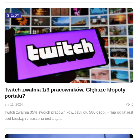
GIEŁDY
Twitch zwalnia 1/3 pracowników. Głębsze kłopoty
portalu?
sty 11, 2024
0
Twitch zwalnia 35% swoich pracowników, czyli ok. 500 osób. Firma od lat jest
pod kreską, i zmuszona jest ciąć…