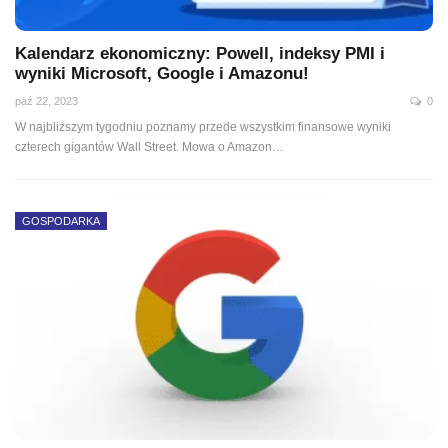
Kalendarz ekonomiczny: Powell, indeksy PMI i
wyniki Microsoft, Google i Amazonu!
paź 22, 2023
0
W najbliższym tygodniu poznamy przede wszystkim finansowe wyniki
czterech gigantów Wall Street. Mowa o Amazon
…
GOSPODARKA