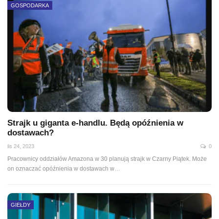
GOSPODARKA
Strajk u giganta e-handlu. Będą opóźnienia w
dostawach?
lis 24, 2023
0
Pracownicy oddziałów Amazona w 30 planują strajk w Czarny Piątek. Może
on oznaczać opóźnienia w dostawach w…
GIEŁDY