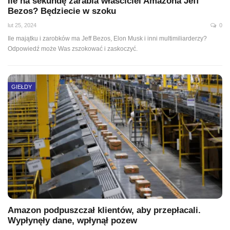
Ile na sekundę zarabia właściciel Amazona Jeff
Bezos? Będziecie w szoku
lut 25, 2024
0
Ile majątku i zarobków ma Jeff Bezos, Elon Musk i inni multimiliarderzy?
Odpowiedź może Was zszokować i zaskoczyć.
GIEŁDY
Amazon podpuszczał klientów, aby przepłacali.
Wypłynęły dane, wpłynął pozew