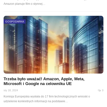
Amazon planuje film o słynnej…
GOSPODARKA
Trzeba było uważać! Amazon, Apple, Meta,
Microsoft i Google na celowniku UE
sty 18, 2024
0
Komisja Europejska wysłała do 17 firm technologicznych wnioski o
udzielenie konkretnych informacji na podstawie…