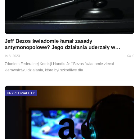
Jeff Bezos świadomie łamał zasady
antymonopolowe? Jego działania uderzały w…
lis 3, 2023
0
Zdaniem Federalnej Komisji Handlu Jeff Bezos świadomie zlecał
kierownictwu działania, które był szkodliwe dla…
KRYPTOWALUTY