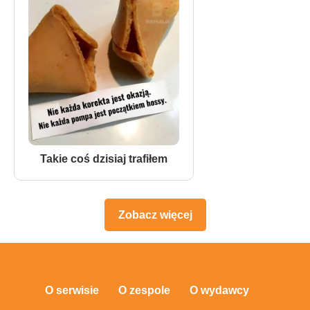
Takie coś dzisiaj trafiłem
Zobacz więcej
O serwisie
O zespole
O wydawcy