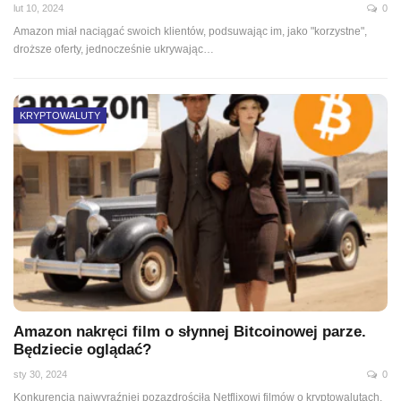
lut 10, 2024
0
Amazon miał naciągać swoich klientów, podsuwając im, jako "korzystne",
droższe oferty, jednocześnie ukrywając…
KRYPTOWALUTY
Amazon nakręci film o słynnej Bitcoinowej parze.
Będziecie oglądać?
sty 30, 2024
0
Konkurencja najwyraźniej pozazdrościła Netflixowi filmów o kryptowalutach.