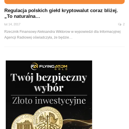
Regulacja polskich giełd kryptowalut coraz bliżej.
„To naturalna…
lut 14, 2017
2
Rzecznik Finansowy Aleksandra Wiktorow w wypowiedzi dla Informacyjnej
Agencji Radiowej oświadczyła, że będzie…