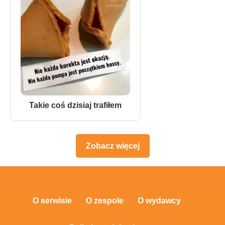
Takie coś dzisiaj trafiłem
Zobacz więcej
O serwisie
O zespole
O wydawcy