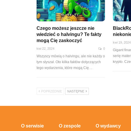
Czego możesz jeszcze nie
BlackRo
wiedzieć o halvingu? Te fakty
niekoni
mogą Cię zaskoczyć
kwi 19, 2024
kwi 22, 2024
0
Gigant fin
serię mate
Wszyscy mówią o halvingu, ale nie każdy o
krypto. Cz
tym słyszał. Oto kilka faktów dotyczących
tego wydarzenia, które mogą Cię…
POPRZEDNIE
NASTĘPNE
O serwisie
O zespole
O wydawcy