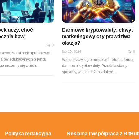
ck uczy, choć
Darmowe kryptowaluty: chwyt
ecznie bawi
marketingowy czy prawdziwa
okazja?
0
kwi 19, 2024
0
ansowy BlackRock opublikował
riałów edukacyjnych o rynku
Wiele słyszy się o projektach, które oferują
ego możemy się z nich…
darmowe kryptowaluty. Przedstawiamy
sposoby, w jaki można zdobyć…
Polityka redakcyjna
Reklama i współpraca z BitHub