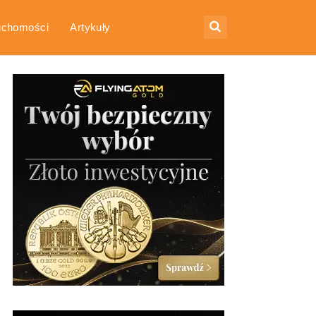
uchomości
Artykuły