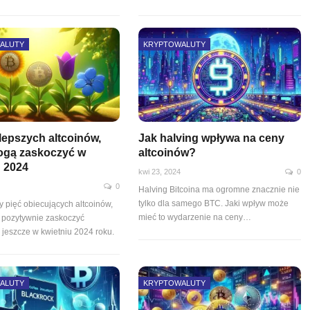
ALUTY
KRYPTOWALUTY
jlepszych altcoinów,
Jak halving wpływa na ceny
ogą zaskoczyć w
altcoinów?
u 2024
kwi 23, 2024
0
0
Halving Bitcoina ma ogromne znacznie nie
tylko dla samego BTC. Jaki wpływ może
y pięć obiecujących altcoinów,
mieć to wydarzenie na ceny…
 pozytywnie zaskoczyć
 jeszcze w kwietniu 2024 roku.
ALUTY
KRYPTOWALUTY