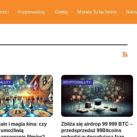
ości
Kryptowaluty
Giełdy
Metale Szlachetne
Nier
arka
Poradniki
ALUTY
KRYPTOWALUTY
in i magia kina: czy
Zbliża się airdrop 99 999 BTC –
y umożliwią
przedsprzedaż 99Bitcoins
nansowanie filmów?
wchodzi w decydującą fazę