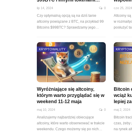
lip 14, 2024
0
cze 25, 202
Czy optymalną opcją są na dziś tanie
Altcoiny s
altcoiny powiązane z BTC, na przykład 99
w rozmaity
Bitcoins $99BTC? Sprawdzamy jego…
posłużyć t
KRYPTOWALUTY
KRYPTOW
Wyróżniające się altcoiny,
Bitcoin 
którym warto przyglądać się w
wciąż 
weekend 11-12 maja
lepiej 
maj 10, 2024
0
maj 2, 2024
Analizujemy najbardziej obiecujące
Bitcoin tra
altcoiny, które warto obserwować w trakcie
czas, żeby
weekendu. Czego możemy się po nich…
na rynek a