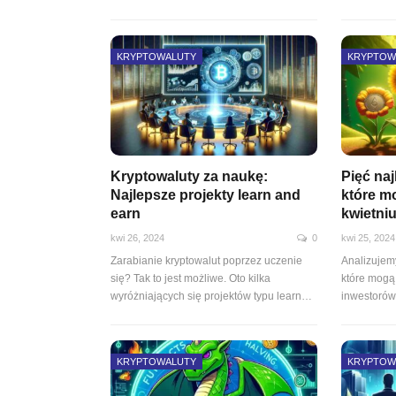
KRYPTOWALUTY
KRYPTOW
Kryptowaluty za naukę:
Pięć na
Najlepsze projekty learn and
które m
earn
kwietni
kwi 26, 2024
0
kwi 25, 2024
Zarabianie kryptowalut poprzez uczenie
Analizujem
się? Tak to jest możliwe. Oto kilka
które mogą
wyróżniających się projektów typu learn…
inwestorów
KRYPTOWALUTY
KRYPTOW