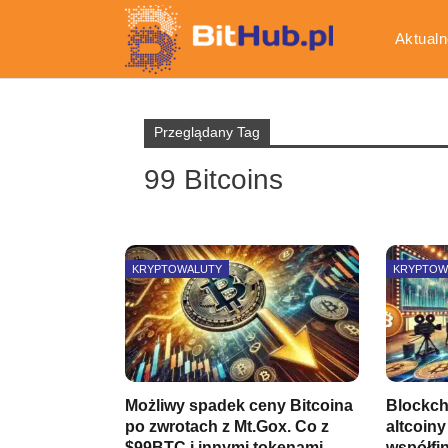
Aktualn
Gospod
Przeglądany Tag
99 Bitcoins
KRYPTOWALUTY
KRYPTOW
Możliwy spadek ceny Bitcoina
Blockcha
po zwrotach z Mt.Gox. Co z
altcoin
$99BTC i innymi tokenami…
współfi