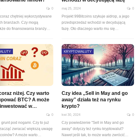
4
0
maj 25, 2024
0
ą coraz chętniej wykorzystywane
Projekt 99Bitcoins szykuje aidrop, a jego
ch branżach. Czy mogą
przedsprzedaż wchodzi w decydującą
akże do finansowania branży…
fazę. Oto dlaczego warto mu się…
ALUTY
KRYPTOWALUTY
coraz niżej. Czy warto
Czy idea „Sell in May and go
kupować BTC? A może
away” działa też na rynku
zainwestować w…
krypto?
0
kwi 30, 2024
0
ci grunt pod nogami. Czy to już
Czy powiedzenie "Sell in May and go
 zacząć zwracać większą uwagę
away" dotyczy też rynku kryptowalut?
ltcoinów? A może warto…
Nawet jeśli tak, to może warto zwrócić…