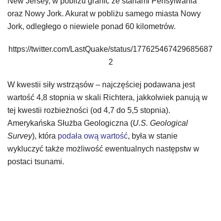
New Jersey, w pobliżu granic ze stanami Pensylwania
oraz Nowy Jork. Akurat w pobliżu samego miasta Nowy
Jork, odległego o niewiele ponad 60 kilometrów.
https://twitter.com/LastQuake/status/177625467429685687
2
W kwestii siły wstrząsów – najczęściej podawana jest
wartość 4,8 stopnia w skali Richtera, jakkolwiek panują w
tej kwestii rozbieżności (od 4,7 do 5,5 stopnia).
Amerykańska Służba Geologiczna (
U.S. Geological
Survey
), która
podała ową wartość
, była w stanie
wykluczyć także możliwość ewentualnych następstw w
postaci tsunami.