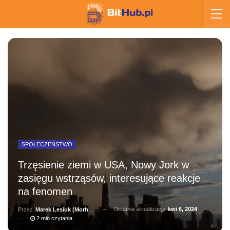
SPOŁECZEŃSTWO
Trzęsienie ziemi w USA, Nowy Jork w
zasięgu wstrząsów, interesujące reakcje
na fenomen
Ostatnia aktualizacja
kwi 6, 2024
Przez
Marek Lesiuk (Morhainn)
2 min czytania