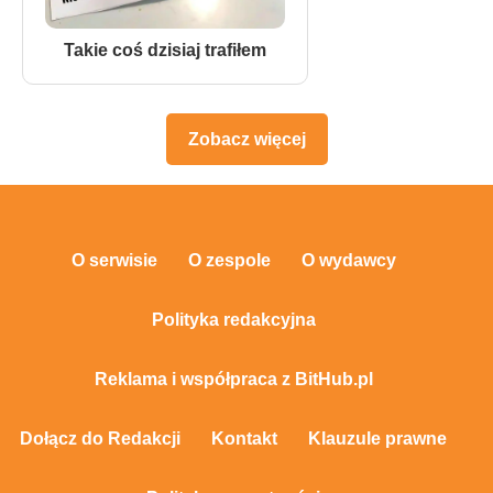
Takie coś dzisiaj trafiłem
Zobacz więcej
O serwisie
O zespole
O wydawcy
Polityka redakcyjna
Reklama i współpraca z BitHub.pl
Dołącz do Redakcji
Kontakt
Klauzule prawne