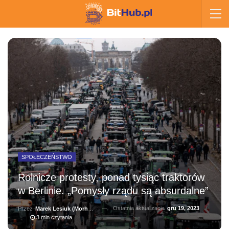
SPOŁECZEŃSTWO
Rolnicze protesty, ponad tysiąc traktorów
w Berlinie. „Pomysły rządu są absurdalne”
Ostatnia aktualizacja
gru 19, 2023
Przez
Marek Lesiuk (Morhainn)
3 min czytania