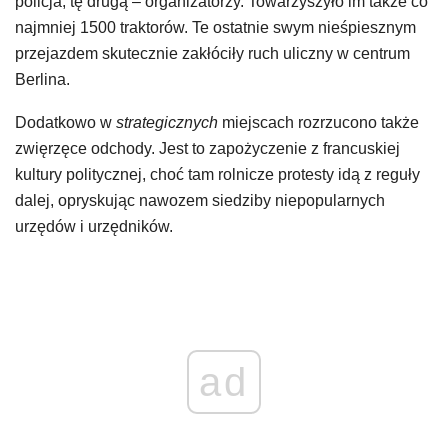
policja, tę drugą – organizatorzy. Towarzyszyło im także co
najmniej 1500 traktorów. Te ostatnie swym nieśpiesznym
przejazdem skutecznie zakłóciły ruch uliczny w centrum
Berlina.
Dodatkowo w
strategicznych
miejscach rozrzucono także
zwięrzęce odchody. Jest to zapożyczenie z francuskiej
kultury politycznej, choć tam rolnicze protesty idą z reguły
dalej, opryskując nawozem siedziby niepopularnych
urzędów i urzędników.
ad