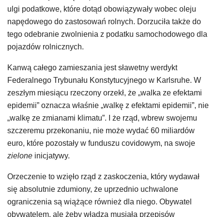
ulgi podatkowe, które dotąd obowiązywały wobec oleju
napędowego do zastosowań rolnych. Dorzuciła także do
tego odebranie zwolnienia z podatku samochodowego dla
pojazdów rolnicznych.
Kanwą całego zamieszania jest sławetny werdykt
Federalnego Trybunału Konstytucyjnego w Karlsruhe. W
zeszłym miesiącu rzeczony orzekł, że „walka ze efektami
epidemii” oznacza właśnie „walkę z efektami epidemii”, nie
„walkę ze zmianami klimatu”. I że rząd, wbrew swojemu
szczeremu przekonaniu, nie może wydać 60 miliardów
euro, które pozostały w funduszu covidowym, na swoje
zielone
inicjatywy.
Orzeczenie to wzięło rząd z zaskoczenia, który wydawał
się absolutnie zdumiony, że uprzednio uchwalone
ograniczenia są wiążące również dla niego. Obywatel
obywatelem, ale żeby władza musiała przepisów