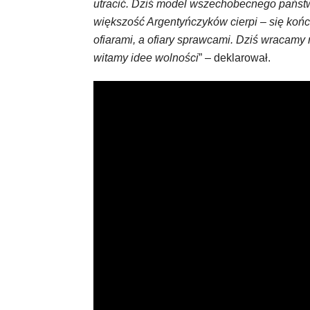
utracić. Dziś model wszechobecnego państwa
większość Argentyńczyków cierpi – się koń
ofiarami, a ofiary sprawcami. Dziś wracamy 
witamy idee wolności
” – deklarował.