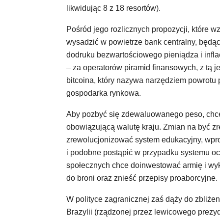
likwidując 8 z 18 resortów).
Pośród jego rozlicznych propozycji, które w
wysadzić w powietrze bank centralny, będąc
dodruku bezwartościowego pieniądza i inflac
– za operatorów piramid finansowych, z tą 
bitcoina, który nazywa narzędziem powrotu p
gospodarka rynkowa.
Aby pozbyć się zdewaluowanego peso, chce 
obowiązującą walutę kraju. Zmian na być zr
zrewolucjonizować system edukacyjny, wpr
i podobne postąpić w przypadku systemu o
społecznych chce doinwestować armię i wyko
do broni oraz znieść przepisy proaborcyjne.
W polityce zagranicznej zaś dąży do zbliżen
Brazylii (rządzonej przez lewicowego prezy