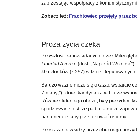
zaprzestając współpracy z komunistycznymi
Zobacz też:
Frachtowiec przejęty przez 
Proza życia czeka
Przyszłość zapowiadanych przez Milei głębo
Libertad Avanza
(dosł. „Naprzód Wolność”),
40 członków (z 257) w Izbie Deputowanych i
Bardzo ważne może się okazać wsparcie cen
Zmiany„”), której kandydatka w I turze wyboró
Również lider tego obozu, były prezydent M
spodziewane jest, że partia ta może zape
parlamencie, aby przeforsować reformy.
Przekazanie władzy przez obecnego prezyde