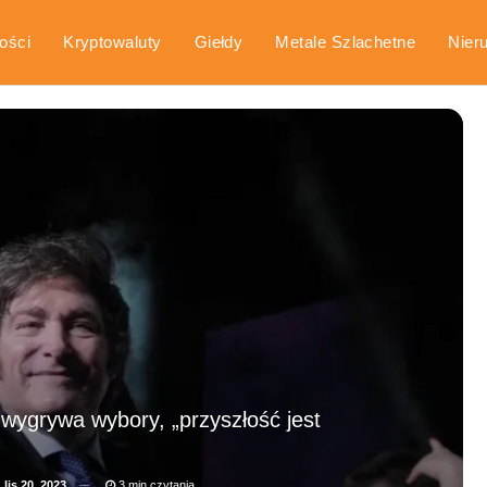
ości
Kryptowaluty
Giełdy
Metale Szlachetne
Nier
arka
Poradniki
 wygrywa wybory, „przyszłość jest
a
lis 20, 2023
3 min czytania