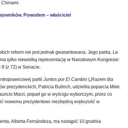
 Chinami.
bojowników. Powodem – właściciel
kich reform nie jest jednak gwarantowana. Jego partia,
La
 ma tylko niewielką reprezentację w Narodowym Kongresie:
 8 (z 72) w Senacie.
troprawicowej partii
Juntos por El Cambio
(„Razem dla
w prezydenckich, Patricia Bullrich, udzieliła poparcia Milei.
auricio Macri, poparł go w wyścigu wyborczym, przez co
wnić nowemu prezydentowi niezbędną większość w
nta, Alberta Fernándeza, ma nastąpić 10 grudnia