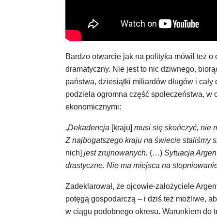
Bardzo otwarcie jak na polityka mówił też o
dramatyczny. Nie jest to nic dziwnego, bior
państwa, dziesiątki miliardów długów i cał
podziela ogromna część społeczeństwa, w 
ekonomicznymi:
„
Dekadencja
[kraju]
musi się skończyć, nie m
Z najbogatszego kraju na świecie staliśmy
nich]
jest zrujnowanych.
(…)
Sytuacja Argent
drastyczne. Nie ma miejsca na stopniowanie
Zadeklarował, że ojcowie-założyciele Argent
potęgą gospodarczą – i dziś też możliwe, a
w ciągu podobnego okresu. Warunkiem do te