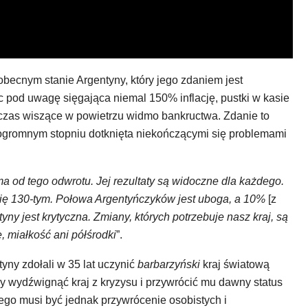
 obecnym stanie Argentyny, który jego zdaniem jest
ąc pod uwagę sięgająca niemal 150% inflację, pustki w kasie
y czas wiszące w powietrzu widmo bankructwa. Zdanie to
ogromnym stopniu dotknięta niekończącymi się problemami
a od tego odwrotu. Jej rezultaty są widoczne dla każdego.
 się 130-tym. Połowa Argentyńczyków jest uboga, a 10%
[z
yny jest krytyczna. Zmiany, których potrzebuje nasz kraj, są
, miałkość ani półśrodki
”.
yny zdołali w 35 lat uczynić
barbarzyński
kraj światową
by wydźwignąć kraj z kryzysu i przywrócić mu dawny status
go musi być jednak przywrócenie osobistych i