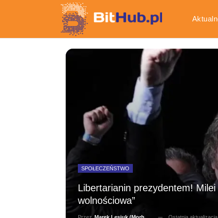
Aktualn
Gospod
SPOŁECZEŃSTWO
Libertarianin prezydentem! Milei
wolnościowa”
Ostatnia aktualizacj
Przez
Marek Lesiuk (Morhainn)