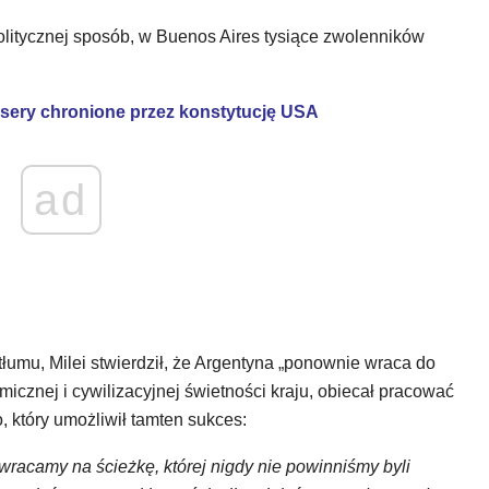
olitycznej sposób, w Buenos Aires tysiące zwolenników
sery chronione przez konstytucję USA
ad
umu, Milei stwierdził, że Argentyna „ponownie wraca do
icznej i cywilizacyjnej świetności kraju, obiecał pracować
 który umożliwił tamten sukces:
owracamy na ścieżkę, której nigdy nie powinniśmy byli