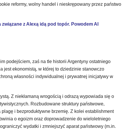
okie reformy, wolny handel i nieskrępowany przez państwo
 związane z Alexą idą pod topór. Powodem AI
m podejściem, zaś na tle historii Argentyny ostatniego
 jest ekonomistą, w której to dziedzinie stanowczo
roną własności indywidualnej i prywatnej inicjatywy w
atystą. Z niekłamaną wrogością i odrazą wypowiada się o
ektywistycznych. Rozbudowane struktury państwowe,
a plagę i bezproduktywne brzemię. Z kolei establishment
obwinia o egoizm oraz doprowadzenie do wieloletniego
ograniczyć wydatki i zmniejszyć aparat państwowy (m.in.