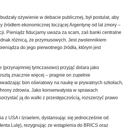
zbudzały ożywienie w debacie publicznej, był postulat, aby
y źródłem ekonomicznej toczącej Argentynę od lat zmory –
ji. Pieniądz fiducjarny uważa za scam, zaś banki centralne
jednak różnicą, że przymusowych. Jest zwolennikiem
ieniądza do jego pierwotnego źródła, którym jest
(przynajmniej tymczasowo) przyjąć dolara jako
esztą znacznie więcej – pragnie on zupełnie
owadzając bon oświatowy na naukę w prywatnych szkołach,
chrony zdrowia. Jako konserwatysta w sprawach
rzystać ją do walki z przestępczością, rozszerzyć prawo
ia z USA i Izraelem, dystansując się jednocześnie od
denta Lulę), rezygnując ze wstąpienia do BRICS oraz