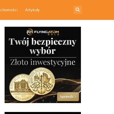
uchomości
Artykuły