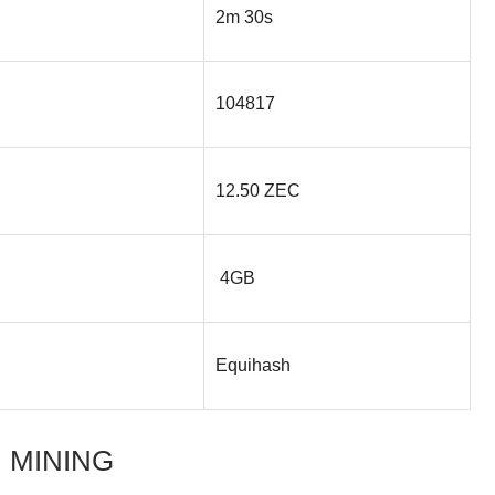
2m 30s
104817
12.50 ZEC
4GB
Equihash
MINING