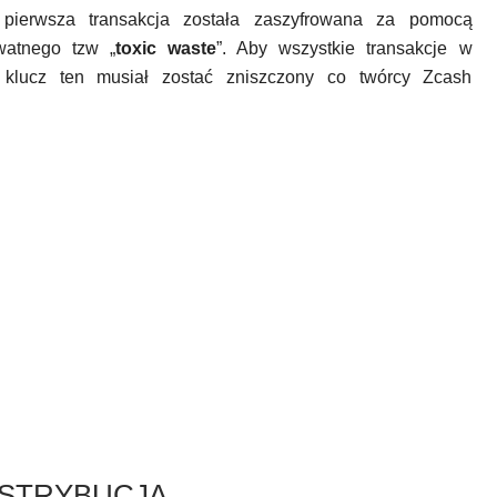
ierwsza transakcja została zaszyfrowana za pomocą
watnego tzw „
toxic waste
”. Aby wszystkie transakcje w
 klucz ten musiał zostać zniszczony co twórcy Zcash
STRYBUCJA