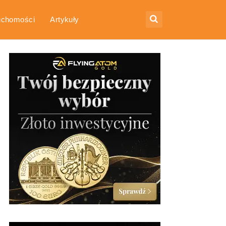
uchomości
Artykuły