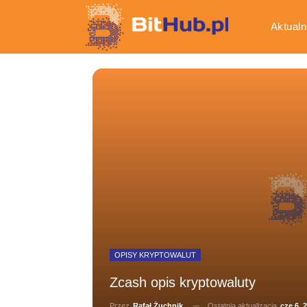
Aktualn
Gospod
OPISY KRYPTOWALUT
Zcash opis kryptowaluty
Ostatnia aktualizacja
cze 6, 
Przez
Rafał Żuchnik