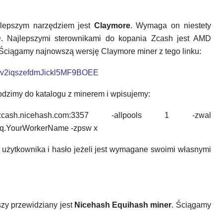
lepszym narzędziem jest
Claymore
. Wymaga on niestety
D. Najlepszymi sterownikami do kopania Zcash jest AMD
. Ściągamy najnowszą wersję Claymore miner z tego linku:
69wv2iqszefdmJickl5MF9BOEE
dzimy do katalogu z minerem i wpisujemy:
zcash.nicehash.com:3357 -allpools 1 -zwal
.YourWorkerName -zpsw x
użytkownika i hasło jeżeli jest wymagane swoimi własnymi
szy przewidziany jest
Nicehash Equihash miner
. Ściągamy