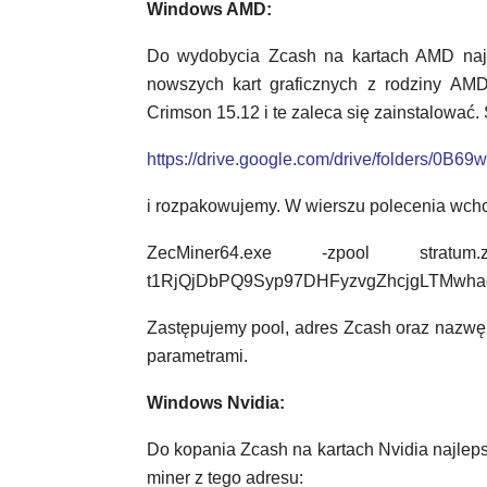
Windows AMD:
Do wydobycia Zcash na kartach AMD naj
nowszych kart graficznych z rodziny AM
Crimson 15.12 i te zaleca się zainstalować
https://drive.google.com/drive/folders/0B
i rozpakowujemy. W wierszu polecenia wcho
ZecMiner64.exe -zpool stratum.
t1RjQjDbPQ9Syp97DHFyzvgZhcjgLTMwhaq
Zastępujemy pool, adres Zcash oraz nazwę 
parametrami.
Windows Nvidia:
Do kopania Zcash na kartach Nvidia najlep
miner z tego adresu: