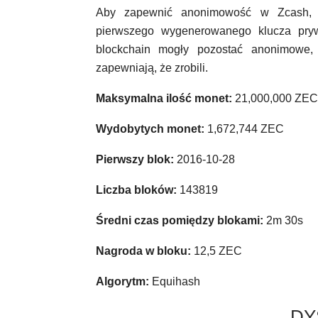
Aby zapewnić anonimowość w Zcash, p
pierwszego wygenerowanego klucza pry
blockchain mogły pozostać anonimowe,
zapewniają, że zrobili.
Maksymalna ilość monet:
21,000,000 ZEC
Wydobytych monet:
1,672,744 ZEC
Pierwszy blok:
2016-10-28
Liczba bloków:
143819
Średni czas pomiędzy blokami:
2m 30s
Nagroda w bloku:
12,5 ZEC
Algorytm:
Equihash
DY