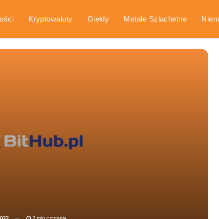
ości
Kryptowaluty
Giełdy
Metale Szlachetne
Nier
arka
Poradniki
2022
2 min czytania