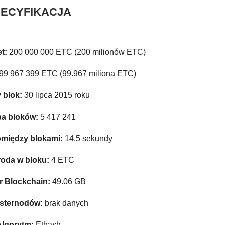
ECYFIKACJA
et:
200 000 000 ETC (200 milionów ETC)
99 967 399 ETC (99.967 miliona ETC)
 blok:
30 lipca 2015 roku
ba bloków:
5 417 241
omiędzy blokami:
14.5 sekundy
oda w bloku:
4 ETC
 Blockchain:
49.06 GB
asternodów:
brak danych
lgorytm:
Ethash