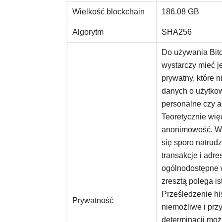
Wielkość blockchain
186.08 GB
Algorytm
SHA256
Do używania Bitco
wystarczy mieć je
prywatny, które 
danych o użytkow
personalne czy a
Teoretycznie wię
anonimowość. W 
się sporo natrudz
transakcje i adre
ogólnodostępne w
zresztą polega is
Prześledzenie hist
Prywatność
niemożliwe i prz
determinacji moż