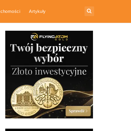
uchomości
Artykuły