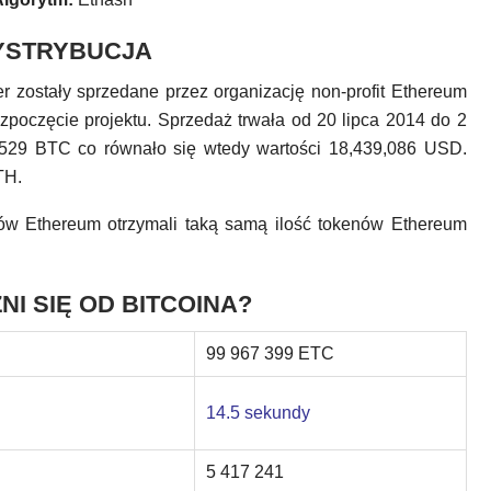
YSTRYBUCJA
r zostały sprzedane przez organizację non-profit Ethereum
zpoczęcie projektu. Sprzedaż trwała od 20 lipca 2014 do 2
529 BTC co równało się wtedy wartości 18,439,086 USD.
TH.
w Ethereum otrzymali taką samą ilość tokenów Ethereum
I SIĘ OD BITCOINA?
99 967 399 ETC
14.5 sekundy
5 417 241