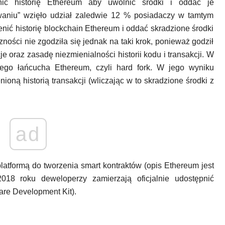
ić historię Ethereum aby uwolnić środki i oddać je
aniu” wzięło udział zaledwie 12 % posiadaczy w tamtym
nić historię blockchain Ethereum i oddać skradzione środki
ości nie zgodziła się jednak na taki krok, ponieważ godził
 oraz zasadę niezmienialności historii kodu i transakcji. W
ego łańcucha Ethereum, czyli hard fork. W jego wyniku
ioną historią transakcji (wliczając w to skradzione środki z
ad
latformą do tworzenia smart kontraktów (opis Ethereum jest
18 roku deweloperzy zamierzają oficjalnie udostępnić
are Development Kit).