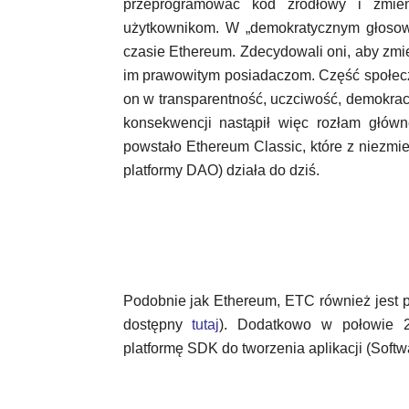
przeprogramować kod źródłowy i zmien
użytkownikom. W „demokratycznym głosow
czasie Ethereum. Zdecydowali oni, aby zmie
im prawowitym posiadaczom. Część społeczn
on w transparentność, uczciwość, demokracje
konsekwencji nastąpił więc rozłam główn
powstało Ethereum Classic, które z niezmien
platformy DAO) działa do dziś.
Podobnie jak Ethereum, ETC również jest p
dostępny
tutaj
). Dodatkowo w połowie 20
platformę SDK do tworzenia aplikacji (Softw