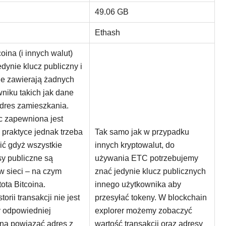
49.06 GB
Ethash
ina (i innych walut)
dynie klucz publiczny i
nie zawierają żadnych
niku takich jak dane
dres zamieszkania.
c zapewniona jest
praktyce jednak trzeba
Tak samo jak w przypadku
ić gdyż wszystkie
innych kryptowalut, do
sy publiczne są
używania ETC potrzebujemy
 sieci – na czym
znać jedynie klucz publicznych
tota Bitcoina.
innego użytkownika aby
orii transakcji nie jest
przesyłać tokeny. W blockchain
y odpowiedniej
explorer możemy zobaczyć
na powiązać adres z
wartość transakcji oraz adresy