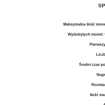
SP
Maksymalna ilość mon
Wydobytych monet:
Pierwszy
Licz
Średni czas p
Nagr
Rozmiar
Ilość m
A