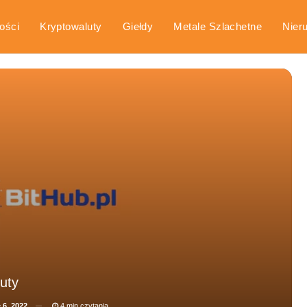
ości
Kryptowaluty
Giełdy
Metale Szlachetne
Nier
arka
Poradniki
uty
 6, 2022
4 min czytania