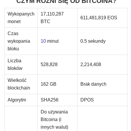
CZYM RÓŻNI SIĘ OD BITCOINA?
Wykopanych
17,110,287
611,481,819 EOS
monet
BTC
Czas
wykopania
10
minut
0.5 sekundy
bloku
Liczba
528,828
2,214,408
bloków
Wielkość
162 GB
Brak danych
blockchain
Algorytm
SHA256
DPOS
Do używania
Bitcoina (i
innych walut)