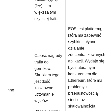
(fee) – im
większa tym
szybciej trafi.
EOS jest platformą,
która ma zapewnić
szybkie i płynne
działanie
zdecentralizowanych
Całość nagrody
aplikacji. Wydaje się
trafia do
być naturalnym
górników.
konkurentem dla
Skutkiem tego
Ethereum, które ma
jest dość
problemy z
kosztowne
Inne
przepustowością
utrzymanie
sieci oraz
węzłów.
skalowalnością