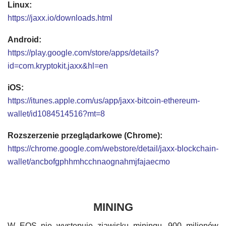
Linux:
https://jaxx.io/downloads.html
Android:
https://play.google.com/store/apps/details?
id=com.kryptokit.jaxx&hl=en
iOS:
https://itunes.apple.com/us/app/jaxx-bitcoin-ethereum-
wallet/id1084514516?mt=8
Rozszerzenie przeglądarkowe (Chrome):
https://chrome.google.com/webstore/detail/jaxx-blockchain-
wallet/ancbofgphhmhcchnaognahmjfajaecmo
MINING
W EOS nie występuje zjawisku miningu. 900 milionów