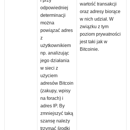
i przy
wartość transakcji
odpowiedniej
oraz adresy biorące
determinacji
w nich udział. W
można
związku z tym
powiązać adres
poziom prywatności
z
jest taki jak w
użytkownikiem
Bitcoinie.
np. analizując
jego działania
w sieci z
użyciem
adresów Bitcoin
(zakupy, wpisy
na forach) i
adres IP. By
zmniejszyć taką
szansę należy
trzymać środki