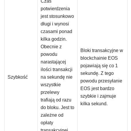
Czas
potwierdzenia
jest stosunkowo
długi i wynosi
czasami ponad
kilka godzin.
Obecnie z
Bloki transakcyjne w
powodu
blockchainie EOS
narastającej
pojawiają się co 1
ilości transakcji
sekundę. Z tego
Szybkość
na sekundę nie
powodu przesyłanie
wszystkie
EOS jest bardzo
przelewy
szybkie i zajmuje
trafiają od razu
kilka sekund.
do bloku. Jest to
zależne od
opłaty
transakcyjnej