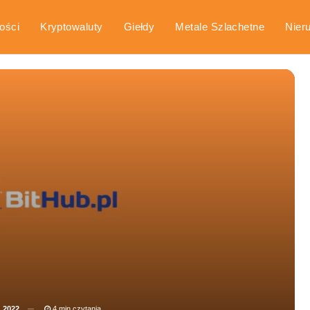
ości
Kryptowaluty
Giełdy
Metale Szlachetne
Nier
arka
Poradniki
, 2022
4 min czytania