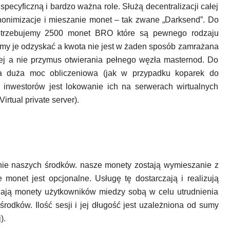
specyficzną i bardzo ważna role. Służą decentralizacji całej
anonimizacje i mieszanie monet – tak zwane „Darksend”. Do
otrzebujemy 2500 monet BRO które są pewnego rodzaju
my je odzyskać a kwota nie jest w żaden sposób zamrażana
lej a nie przymus otwierania pełnego węzła masternod. Do
a duża moc obliczeniowa (jak w przypadku koparek do
 inwestorów jest lokowanie ich na serwerach wirtualnych
tual private server).
nie naszych środków. nasze monety zostają wymieszanie z
monet jest opcjonalne. Usługę tę dostarczają i realizują
zają monety użytkowników miedzy sobą w celu utrudnienia
rodków. Ilość sesji i jej długość jest uzależniona od sumy
).