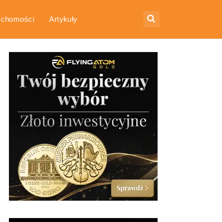
uchomości
Artykuły