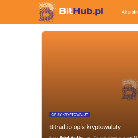
Aktualn
Gospod
OPISY KRYPTOWALUT
Bitrad.io opis kryptowaluty
Ostatnia aktualizacja
mar 15
Przez
Patryk Aszklar