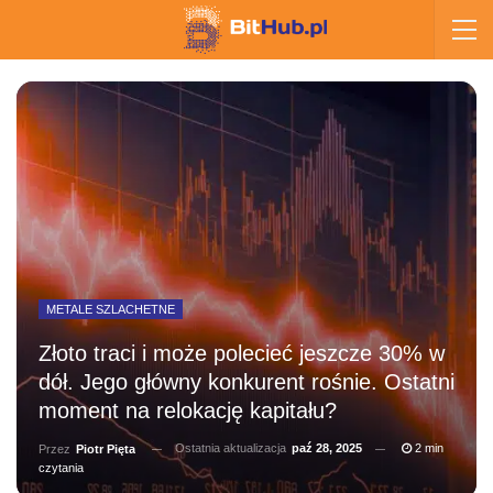
METALE SZLACHETNE
Złoto traci i może polecieć jeszcze 30% w
dół. Jego główny konkurent rośnie. Ostatni
moment na relokację kapitału?
Ostatnia aktualizacja
paź 28, 2025
2 min
Przez
Piotr Pięta
czytania