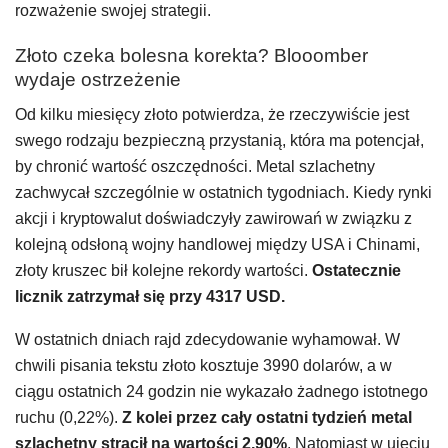
rozważenie swojej strategii.
Złoto czeka bolesna korekta? Blooomber
wydaje ostrzeżenie
Od kilku miesięcy złoto potwierdza, że rzeczywiście jest
swego rodzaju bezpieczną przystanią, która ma potencjał,
by chronić wartość oszczędności. Metal szlachetny
zachwycał szczególnie w ostatnich tygodniach. Kiedy rynki
akcji i kryptowalut doświadczyły zawirowań w związku z
kolejną odsłoną wojny handlowej między USA i Chinami,
złoty kruszec bił kolejne rekordy wartości.
Ostatecznie
licznik zatrzymał się przy 4317 USD.
W ostatnich dniach rajd zdecydowanie wyhamował. W
chwili pisania tekstu złoto kosztuje 3990 dolarów, a w
ciągu ostatnich 24 godzin nie wykazało żadnego istotnego
ruchu (0,22%).
Z kolei przez cały ostatni tydzień metal
szlachetny stracił na wartości 2,90%
. Natomiast w ujęciu