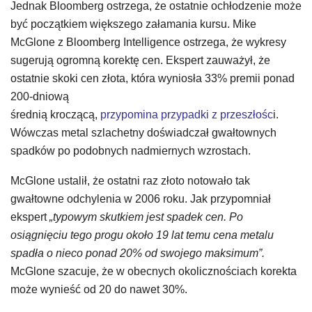
Jednak Bloomberg ostrzega, że ostatnie ochłodzenie może
być początkiem większego załamania kursu. Mike
McGlone z Bloomberg Intelligence ostrzega, że wykresy
sugerują ogromną korektę cen. Ekspert zauważył, że
ostatnie skoki cen złota, która wyniosła 33% premii ponad
200-dniową
średnią kroczącą,
przypomina przypadki z przeszłośc
i.
Wówczas metal szlachetny doświadczał gwałtownych
spadków po podobnych nadmiernych wzrostach.
McGlone ustalił, że ostatni raz złoto notowało tak
gwałtowne odchylenia w 2006 roku. Jak przypomniał
ekspert
„typowym skutkiem jest spadek cen. Po
osiągnięciu tego progu około 19 lat temu cena metalu
spadła o nieco ponad 20% od swojego maksimum”.
McGlone szacuje, że w obecnych okolicznościach korekta
może wynieść od 20 do nawet 30%.