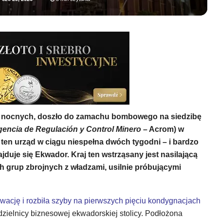
ch nocnych, doszło do zamachu bombowego na siedzibę
encia de Regulación y Control Minero
– Acrom) w
a ten urząd w ciągu niespełna dwóch tygodni – i bardzo
jduje się Ekwador. Kraj ten wstrząsany jest nasilającą
ch grup zbrojnych z władzami, usilnie próbującymi
ewację i rozbiła szyby na pierwszych pięciu kondygnacjach
zielnicy biznesowej ekwadorskiej stolicy. Podłożona