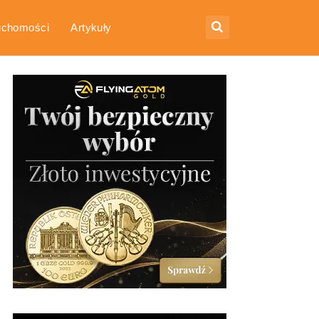
uchomości
Artykuły