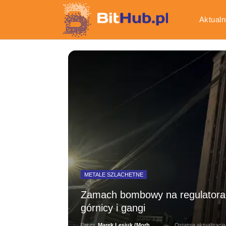
Aktualn
Gospod
METALE SZLACHETNE
Zamach bombowy na regulatora w
górnicy i gangi
Ostatnia aktualizacj
Przez
Marek Lesiuk (Morhainn)