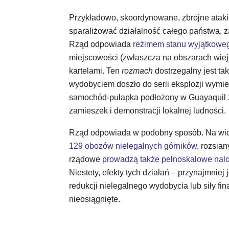
Przykładowo, skoordynowane, zbrojne ataki k
sparaliżować działalność całego państwa, z
Rząd odpowiada
reżimem stanu wyjątkoweg
miejscowości (zwłaszcza na obszarach wie
kartelami. Ten
rozmach
dostrzegalny jest tak
wydobyciem doszło do serii eksplozji wymier
samochód-pułapka podłożony w Guayaquil zabi
zamieszek i demonstracji lokalnej ludności.
Rząd odpowiada w podobny sposób. Na wi
129 obozów nielegalnych górników
, rozsia
rządowe
prowadzą także pełnoskalowe nalo
Niestety, efekty tych działań – przynajmniej
redukcji nielegalnego wydobycia lub siły fi
nieosiągnięte.