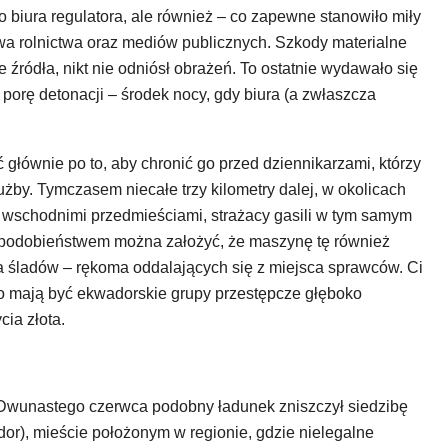
biura regulatora, ale również – co zapewne stanowiło miły
wa rolnictwa oraz mediów publicznych. Szkody materialne
źródła, nikt nie odniósł obrażeń. To ostatnie wydawało się
orę detonacji – środek nocy, gdy biura (a zwłaszcza
 głównie po to, aby chronić go przed dziennikarzami, którzy
użby. Tymczasem niecałe trzy kilometry dalej, w okolicach
e wschodnimi przedmieściami, strażacy gasili w tym samym
podobieństwem można założyć, że maszynę tę również
a śladów – rękoma oddalających się z miejsca sprawców. Ci
no mają być ekwadorskie grupy przestępcze głęboko
ia złota.
i
. Dwunastego czerwca podobny ładunek zniszczył siedzibę
dor), mieście położonym w regionie, gdzie nielegalne