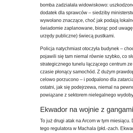
bomba zadziałała widowiskowo: uszkodzono 
dodatek dla sprawców – siedziby ministerst
wywołano znaczące, choć jak podają lokalne 
świadomie zaplanowane, biorąc pod uwagę p
urzędy publiczne) świecą pustkami.
Policja natychmiast otoczyła budynek – choć
pojawili się tam niemal równie szybko, co sł
strategicznego tunelu łączącego centrum z
czasie płonący samochód. Z dużym prawdo
celowo porzucono – i podpalono dla zatarci
ostatni, jak się podejrzewa, niemal na pew
powiązane z sektorem nielegalnego wydobyc
Ekwador na wojnie z gangam
To już drugi atak na Arcom w tym miesiącu
tego regulatora w Machala (płd.-zach. Ekwa