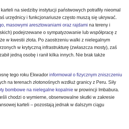
arteli na siedziby instytucji państwowych potrafiły nieomal
aś urzędnicy i funkcjonariusze często muszą się ukrywać.
o, masowymi aresztowaniami oraz rajdami
na tereny i
jskich) podejrzewane o sympatyzowanie lub współpracę z
że w kwestii złota. Po zaostrzeniu walki z nielegalnym
zonych w krytyczną infrastrukturę (zwłaszcza mosty), zaś
ł jedną osobę i ranił kilka innych. Nie brak także
osnę tego roku Ekwador
informował o fizycznym zniszczeniu
nych na terenach złotonośnych wzdłuż granicy z Peru. Siły
ty bombowe na nielegalne kopalnie
w prowincji Imbabura.
 jeśli chodzi o wymierne, obserwowalne skutki w zakresie
nansowej karteli – pozostają jednak w dalszym ciągu