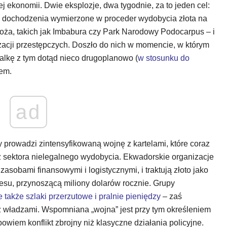
nej ekonomii. Dwie eksplozje, dwa tygodnie, za to jeden cel:
ne dochodzenia wymierzone w proceder wydobycia złota na
oża, takich jak Imbabura czy Park Narodowy Podocarpus – i
acji przestępczych. Doszło do nich w momencie, w którym
alkę z tym dotąd nieco drugoplanowo (
w stosunku do
iem.
ad
prowadzi zintensyfikowaną wojnę z kartelami, które coraz
 sektora nielegalnego wydobycia. Ekwadorskie organizacje
sobami finansowymi i logistycznymi, i traktują złoto jako
esu, przynoszącą miliony dolarów rocznie. Grupy
le także szlaki przerzutowe i pralnie pieniędzy
– zaś
 z władzami. Wspomniana „wojna” jest przy tym określeniem
wiem konflikt zbrojny niż klasyczne działania policyjne.