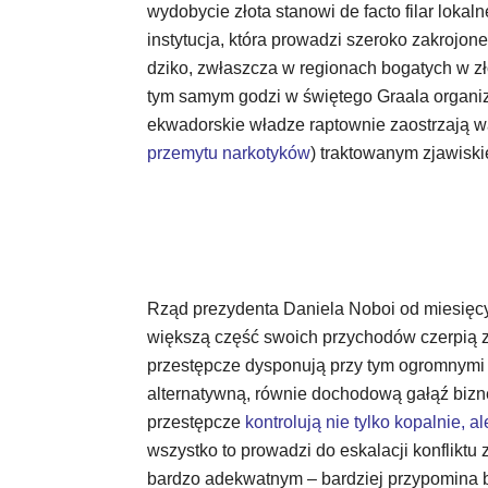
wydobycie złota stanowi de facto filar lokal
instytucja, która prowadzi szeroko zakrojo
dziko, zwłaszcza w regionach bogatych w zł
tym samym godzi w świętego Graala organiz
ekwadorskie władze raptownie zaostrzają w
przemytu narkotyków
) traktowanym zjawisk
Rząd prezydenta Daniela Noboi od miesięcy 
większą część swoich przychodów czerpią z
przestępcze dysponują przy tym ogromnymi za
alternatywną, równie dochodową gałąź bizn
przestępcze
kontrolują nie tylko kopalnie, a
wszystko to prowadzi do eskalacji konfliktu
bardzo adekwatnym – bardziej przypomina bo