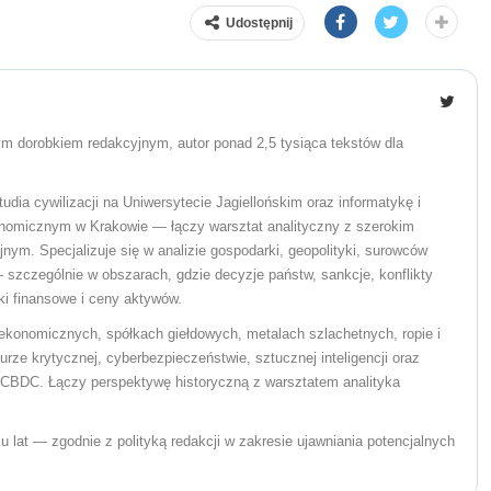
Udostępnij
żym dorobkiem redakcyjnym, autor ponad 2,5 tysiąca tekstów dla
udia cywilizacji na Uniwersytecie Jagiellońskim oraz informatykę i
nomicznym w Krakowie — łączy warsztat analityczny z szerokim
nym. Specjalizuje się w analizie gospodarki, geopolityki, surowców
 szczególnie w obszarach, gdzie decyzje państw, sankcje, konflikty
nki finansowe i ceny aktywów.
ekonomicznych, spółkach giełdowych, metalach szlachetnych, ropie i
urze krytycznej, cyberbezpieczeństwie, sztucznej inteligencji oraz
i CBDC. Łączy perspektywę historyczną z warsztatem analityka
ku lat — zgodnie z polityką redakcji w zakresie ujawniania potencjalnych