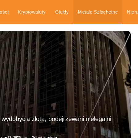
ości
Kryptowaluty
Giełdy
Metale Szlachetne
Nier
arka
Poradniki
ydobycia złota, podejrzewani nielegalni
a
cze 29, 2026
3 min czytania