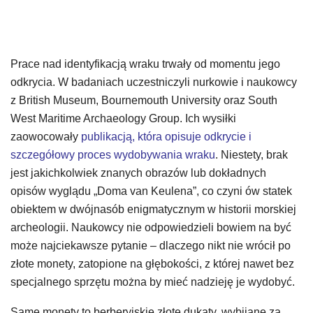
Prace nad identyfikacją wraku trwały od momentu jego
odkrycia. W badaniach uczestniczyli nurkowie i naukowcy
z British Museum, Bournemouth University oraz South
West Maritime Archaeology Group. Ich wysiłki
zaowocowały
publikacją, która opisuje odkrycie i
szczegółowy proces wydobywania wraku
. Niestety, brak
jest jakichkolwiek znanych obrazów lub dokładnych
opisów wyglądu „Doma van Keulena”, co czyni ów statek
obiektem w dwójnasób enigmatycznym w historii morskiej
archeologii. Naukowcy nie odpowiedzieli bowiem na być
może najciekawsze pytanie – dlaczego nikt nie wrócił po
złote monety, zatopione na głębokości, z której nawet bez
specjalnego sprzętu można by mieć nadzieję je wydobyć.
Same monety to berberyjskie złote dukaty, wybijane za