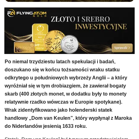
Po niemal trzydziestu latach spekulacji i badań,
doszukano się w końcu tożsamości wraku statku
odkrytego u południowych wybrzeży Anglii – a który
wyróżniał się w tym drobiazgiem, że zawierał bogaty
skarb (400 złotych monet, w dodatku były to monety
relatywnie rzadko wówczas w Europie spotykane).
Wrak zidentyfikowano jako holenderski statek
handlowy „Dom van Keulen”, który wypłynął z Maroka
do Niderlandów jesienią 1633 roku.