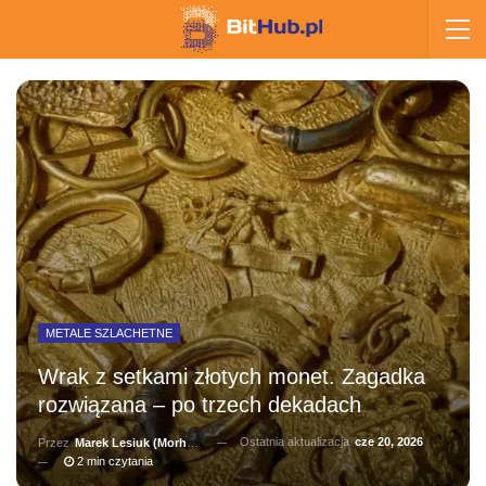
METALE SZLACHETNE
Wrak z setkami złotych monet. Zagadka
rozwiązana – po trzech dekadach
Ostatnia aktualizacja
cze 20, 2026
Przez
Marek Lesiuk (Morhainn)
2 min czytania