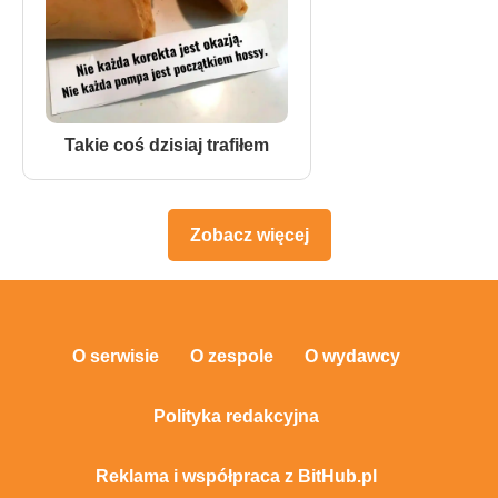
Takie coś dzisiaj trafiłem
Zobacz więcej
O serwisie
O zespole
O wydawcy
Polityka redakcyjna
Reklama i współpraca z BitHub.pl