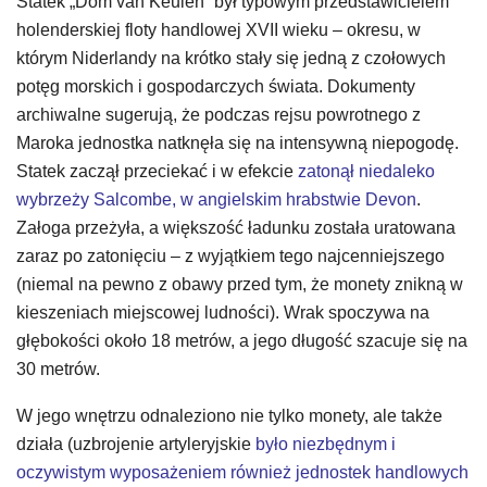
Statek „Dom van Keulen” był typowym przedstawicielem
holenderskiej floty handlowej XVII wieku – okresu, w
którym Niderlandy na krótko stały się jedną z czołowych
potęg morskich i gospodarczych świata. Dokumenty
archiwalne sugerują, że podczas rejsu powrotnego z
Maroka jednostka natknęła się na intensywną niepogodę.
Statek zaczął przeciekać i w efekcie
zatonął niedaleko
wybrzeży Salcombe, w angielskim hrabstwie Devon
.
Załoga przeżyła, a większość ładunku została uratowana
zaraz po zatonięciu – z wyjątkiem tego najcenniejszego
(niemal na pewno z obawy przed tym, że monety znikną w
kieszeniach miejscowej ludności). Wrak spoczywa na
głębokości około 18 metrów, a jego długość szacuje się na
30 metrów.
W jego wnętrzu odnaleziono nie tylko monety, ale także
działa (uzbrojenie artyleryjskie
było niezbędnym i
oczywistym wyposażeniem
również jednostek handlowych