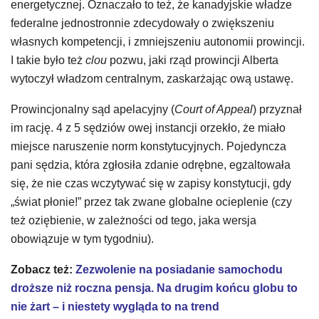
energetycznej. Oznaczało to też, że kanadyjskie władze
federalne jednostronnie zdecydowały o zwiększeniu
własnych kompetencji, i zmniejszeniu autonomii prowincji.
I takie było też
clou
pozwu, jaki rząd prowincji Alberta
wytoczył władzom centralnym, zaskarżając ową ustawę.
Prowincjonalny sąd apelacyjny (
Court of Appeal
) przyznał
im rację. 4 z 5 sędziów owej instancji orzekło, że miało
miejsce naruszenie norm konstytucyjnych. Pojedyncza
pani sędzia, która zgłosiła zdanie odrębne, egzaltowała
się, że nie czas wczytywać się w zapisy konstytucji, gdy
„świat płonie!” przez tak zwane globalne ocieplenie (czy
też oziębienie, w zależności od tego, jaka wersja
obowiązuje w tym tygodniu).
Zobacz też:
Zezwolenie na posiadanie samochodu
droższe niż roczna pensja. Na drugim końcu globu to
nie żart – i niestety wygląda to na trend