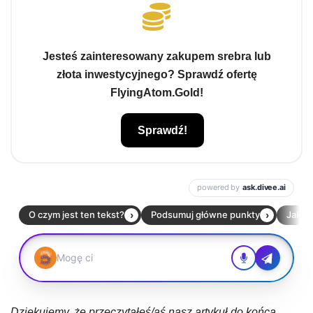
Jesteś zainteresowany zakupem srebra lub
złota inwestycyjnego? Sprawdź ofertę
FlyingAtom.Gold!
Sprawdź!
Dziękujemy, że przeczytałeś/aś nasz artykuł do końca.