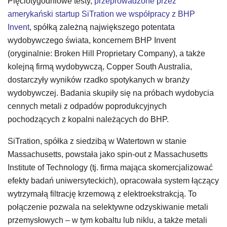
Pięciotygodniowe testy,
przeprowadzone przez
amerykański startup SiTration we współpracy z BHP
Invent
, spółką zależną największego potentata
wydobywczego świata, koncernem BHP Invent
(oryginalnie: Broken Hill Proprietary Company), a także
kolejną firmą wydobywczą, Copper South Australia,
dostarczyły wyników rzadko spotykanych w branży
wydobywczej. Badania skupiły się na próbach wydobycia
cennych metali z odpadów poprodukcyjnych
pochodzących z kopalni należących do BHP.
SiTration, spółka z siedzibą w Watertown w stanie
Massachusetts, powstała jako spin-out z Massachusetts
Institute of Technology (tj. firma mająca skomercjalizować
efekty badań uniwersyteckich), opracowała system łączący
wytrzymałą filtrację krzemową z elektroekstrakcją. To
połączenie pozwala na selektywne odzyskiwanie metali
przemysłowych – w tym kobaltu lub niklu, a także metali