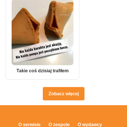
Takie coś dzisiaj trafiłem
Zobacz więcej
O serwisie
O zespole
O wydawcy