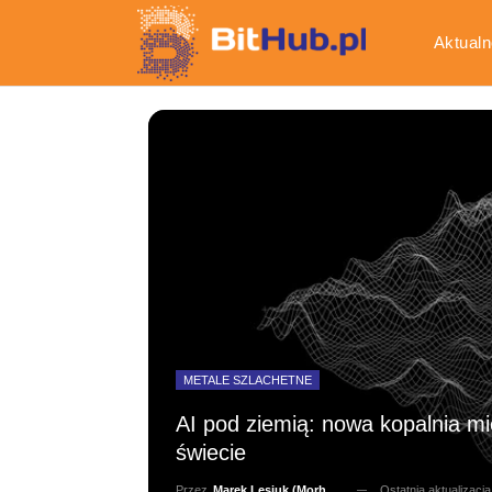
Aktualn
Gospod
METALE SZLACHETNE
AI pod ziemią: nowa kopalnia mi
świecie
Ostatnia aktualizacj
Przez
Marek Lesiuk (Morhainn)