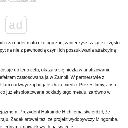
ódło: koboldmetals.com
ad
zi za nader mało ekologiczne, zanieczyszczające i często
yt na nie z pewnością czyni ich poszukiwania atrakcyjną
stosuje do tego celu, okazała się niezła w analizowaniu
fektem zastosowaną ją w Zambii. W partnerstwie z
tam nadzwyczaj bogate złoża miedzi. Prezes firmy, Josh
 co już eksploatowane pokłady tego metalu, zarówno w
tuzjazmem. Prezydent Hakainde Hichilema stwierdził, że
 kraju. Zadeklarował też, że projekt wydobywczy Mingomba,
ę
jednym z największych na świecie.