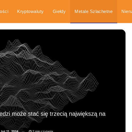
ości
Kryptowaluty
Giełdy
Metale Szlachetne
Nier
arka
Poradniki
edzi może stać się trzecią największą na
a
lut 11, 2024
2 min czytania