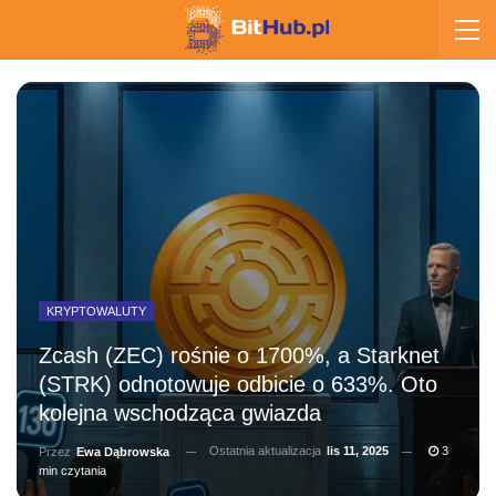
KRYPTOWALUTY
Zcash (ZEC) rośnie o 1700%, a Starknet
(STRK) odnotowuje odbicie o 633%. Oto
kolejna wschodząca gwiazda
Ostatnia aktualizacja
lis 11, 2025
3
Przez
Ewa Dąbrowska
min czytania