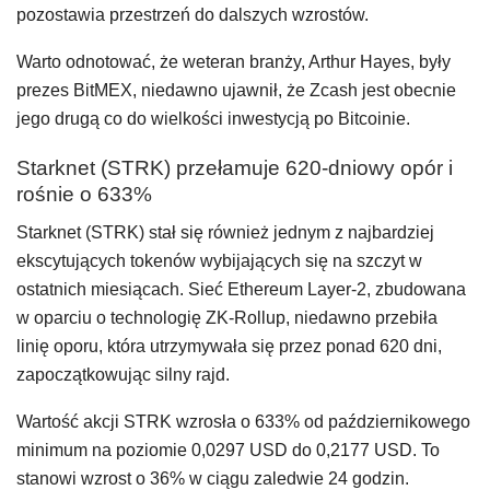
pozostawia przestrzeń do dalszych wzrostów.
Warto odnotować, że weteran branży, Arthur Hayes, były
prezes BitMEX, niedawno ujawnił, że Zcash jest obecnie
jego drugą co do wielkości inwestycją po Bitcoinie.
Starknet (STRK) przełamuje 620-dniowy opór i
rośnie o 633%
Starknet (STRK) stał się również jednym z najbardziej
ekscytujących tokenów wybijających się na szczyt w
ostatnich miesiącach. Sieć Ethereum Layer-2, zbudowana
w oparciu o technologię ZK-Rollup, niedawno przebiła
linię oporu, która utrzymywała się przez ponad 620 dni,
zapoczątkowując silny rajd.
Wartość akcji STRK wzrosła o 633% od październikowego
minimum na poziomie 0,0297 USD do 0,2177 USD. To
stanowi wzrost o 36% w ciągu zaledwie 24 godzin.