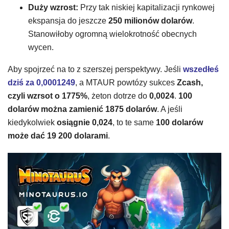
Duży wzrost:
Przy tak niskiej kapitalizacji rynkowej
ekspansja do jeszcze
250 milionów dolarów
.
Stanowiłoby ogromną wielokrotność obecnych
wycen.
Aby spojrzeć na to z szerszej perspektywy. Jeśli
wszedłeś
dziś za 0,0001249
, a MTAUR powtózy sukces
Zcash,
czyli wzrsot o 1775%
, żeton dotrze do
0,0024
.
100
dolarów można zamienić 1875 dolarów
. A jeśli
kiedykolwiek
osiągnie 0,024
, to te same
100 dolarów
może dać 19 200 dolarami
.