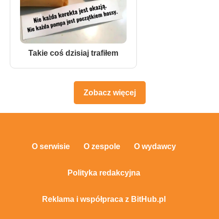
Takie coś dzisiaj trafiłem
Zobacz więcej
O serwisie
O zespole
O wydawcy
Polityka redakcyjna
Reklama i współpraca z BitHub.pl