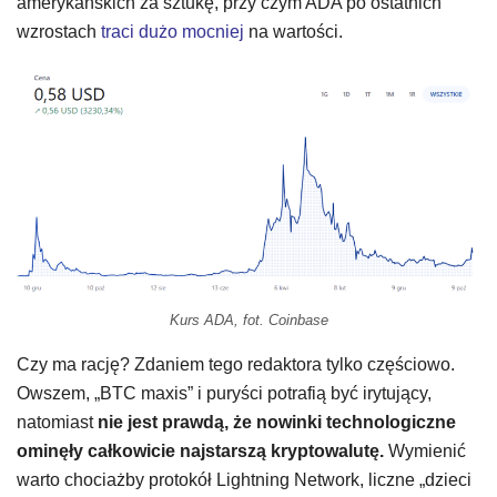
amerykańskich za sztukę, przy czym ADA po ostatnich
wzrostach
traci dużo mocniej
na wartości.
Kurs ADA, fot. Coinbase
Czy ma rację? Zdaniem tego redaktora tylko częściowo.
Owszem, „BTC maxis” i puryści potrafią być irytujący,
natomiast
nie jest prawdą, że nowinki technologiczne
ominęły całkowicie najstarszą kryptowalutę.
Wymienić
warto chociażby protokół Lightning Network, liczne „dzieci