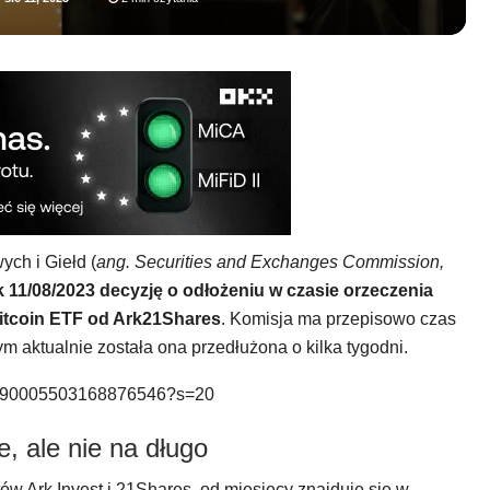
ch i Giełd (
ang. Securities and Exchanges Commission,
ątek 11/08/2023 decyzję o odłożeniu w czasie orzeczenia
tcoin ETF od Ark21Shares
. Komisja ma przepisowo czas
zym aktualnie została ona przedłużona o kilka tygodni.
s/1690005503168876546?s=20
, ale nie na długo
ów Ark Invest i 21Shares, od miesięcy znajduje się w