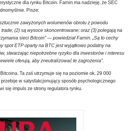
erystyczne dla rynku Bitcoin. Farnin ma nadzieję, że SEC
jednomyślnie. Pisze:
ią sztucznie zawyżonych wolumenów obrotu z powodu
h trade; (2) są wysoce skoncentrowane; oraz (3) polegają na
zymania sieci Bitcoin” — powiedział Farnin. „Są to cechy
any spot ETP oparty na BTC jest wyjątkowo podatny na
w, stwarzając niepotrzebne ryzyko dla inwestorów i interesu
iele oferują, aby zneutralizować te zagrożenia”.
Bitcoina. Ta zaś utrzymuje się na poziomie ok. 29 000
 przebije w satysfakcjonujący sposób psychologicznego
 się impuls ze strony regulatora rynku.