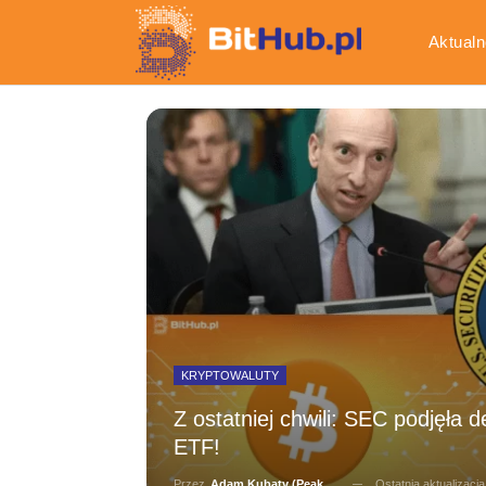
Aktualn
Gospod
KRYPTOWALUTY
Z ostatniej chwili: SEC podjęła 
ETF!
Ostatnia aktualizacj
Przez
Adam Kubaty (peakhunter)