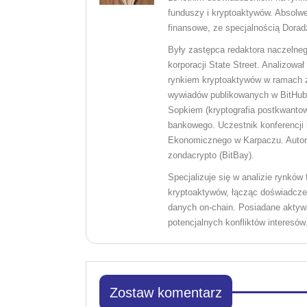
funduszy i kryptoaktywów. Absolw
finansowe, ze specjalnością Dorad
Były zastępca redaktora naczelneg
korporacji State Street. Analizow
rynkiem kryptoaktywów w ramach zd
wywiadów publikowanych w BitHub.
Sopkiem (kryptografia postkwantowa
bankowego. Uczestnik konferencji 
Ekonomicznego w Karpaczu. Autor c
zondacrypto (BitBay).
Specjalizuje się w analizie rynkó
kryptoaktywów, łącząc doświadczen
danych on-chain. Posiadane aktywa
potencjalnych konfliktów interesów
Zostaw komentarz