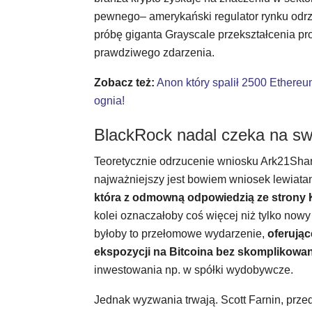
pewnego– amerykański regulator rynku odrzu
próbę giganta Grayscale przekształcenia pr
prawdziwego zdarzenia.
Zobacz też:
Anon który spalił 2500 Ethereum
ognia!
BlackRock nadal czeka na swo
Teoretycznie odrzucenie wniosku Ark21Shar
najważniejszy jest bowiem wniosek lewiata
która z odmowną odpowiedzią ze strony Kom
kolei oznaczałoby coś więcej niż tylko nowy
byłoby to przełomowe wydarzenie,
oferują
ekspozycji na Bitcoina bez skomplikowa
inwestowania np. w spółki wydobywcze.
Jednak wyzwania trwają. Scott Farnin, przed