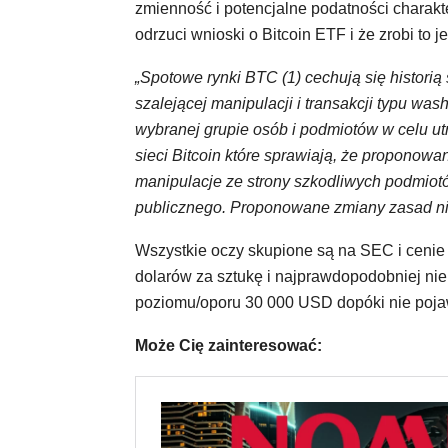
zmienność i potencjalne podatności charakt
odrzuci wnioski o Bitcoin ETF i że zrobi to 
„Spotowe rynki BTC (1) cechują się histor
szalejącej manipulacji i transakcji typu was
wybranej grupie osób i podmiotów w celu utr
sieci Bitcoin które sprawiają, że proponow
manipulacje ze strony szkodliwych podmiotó
publicznego. Proponowane zmiany zasad niew
Wszystkie oczy skupione są na SEC i cenie 
dolarów za sztukę i najprawdopodobniej nie
poziomu/oporu 30 000 USD dopóki nie pojawi
Może Cię zainteresować: