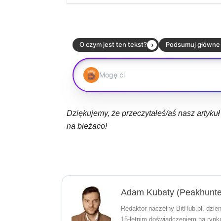
Dziękujemy, że przeczytałeś/aś nasz artyku
na bieżąco!
Adam Kubaty (peakhunte
Redaktor naczelny BitHub.pl, dzien
15-letnim doświadczeniem na rynku 