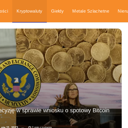
ości
Kryptowaluty
Giełdy
Metale Szlachetne
Nier
arka
Poradniki
decyzję w sprawie wniosku o spotowy Bitcoin
a
sie 11, 2023
2 min czytania