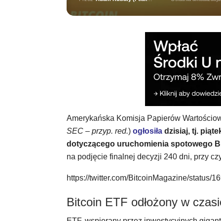
Amerykańska Komisja Papierów Wartościowy
SEC – przyp. red.
)
ogłosiła
dzisiaj, tj. pi
dotyczącego uruchomienia spotowego Bi
na podjęcie finalnej decyzji 240 dni, przy c
https://twitter.com/BitcoinMagazine/statu
Bitcoin ETF odłożony w czasie
ETF, wspierany przez inwestycyjnych gigant