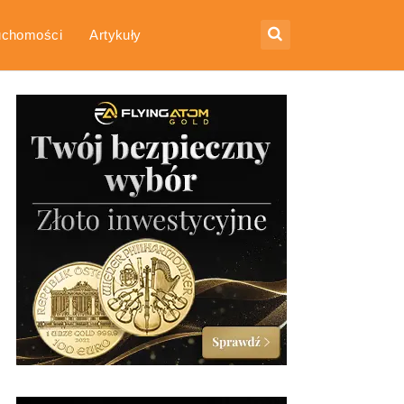
uchomości
Artykuły