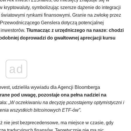
 kryptowaluty, symbolizując szersze dążenie do integracji
 światowymi rynkami finansowymi. Granie na zwłokę przez
Przewodniczącego Genslera dotyczą potencjalnej
 inwestorów.
Tłumacząc z urzędniczego na nasze: chodzi
odobniej doprowadzi do gwałtownej aprecjacji kursu
ad
Invest, udzieliła wywiadu dla Agencji Bloomberga
brane pod uwagę, pozostaje ona pełna nadziei na
ała:
„W oczekiwaniu na decyzję pozostajemy optymistyczni i
nia wszystkich bitcoinowych ETF-ów”.
ż nie jest bezprecedensowe, ma miejsce w czasie, gdy
ze tradycyjnych finansów. Teoretycznie nie ma nic