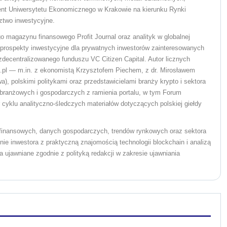
ent Uniwersytetu Ekonomicznego w Krakowie na kierunku Rynki
ztwo inwestycyjne.
o magazynu finansowego Profit Journal oraz analityk w globalnej
ał prospekty inwestycyjne dla prywatnych inwestorów zainteresowanych
ecentralizowanego funduszu VC Citizen Capital. Autor licznych
pl — m.in. z ekonomistą Krzysztofem Piechem, z dr. Mirosławem
), polskimi politykami oraz przedstawicielami branży krypto i sektora
branżowych i gospodarczych z ramienia portalu, w tym Forum
yklu analityczno-śledczych materiałów dotyczących polskiej giełdy
w finansowych, danych gospodarczych, trendów rynkowych oraz sektora
ie inwestora z praktyczną znajomością technologii blockchain i analizą
 ujawniane zgodnie z polityką redakcji w zakresie ujawniania
.