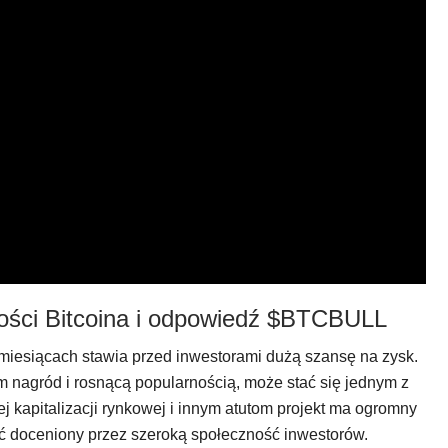
ości Bitcoina i odpowiedź $BTCBULL
miesiącach stawia przed inwestorami dużą szansę na zysk.
agród i rosnącą popularnością, może stać się jednym z
ej kapitalizacji rynkowej i innym atutom projekt ma ogromny
ać doceniony przez szeroką społeczność inwestorów.