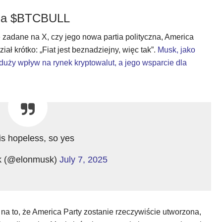
ena $BTCBULL
zadane na X, czy jego nowa partia polityczna, America
ał krótko: „Fiat jest beznadziejny, więc tak”.
Musk, jako
duży wpływ na rynek kryptowalut, a jego wsparcie dla
 is hopeless, so yes
k (@elonmusk)
July 7, 2025
a to, że America Party zostanie rzeczywiście utworzona,