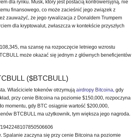
 dla rynku. Musk, który jest postacią kontrowersyjną, nie
stemu finansowego, co może zacieśnić jego związek z
nież zauważyć, że jego rywalizacja z Donaldem Trumpem
em dla kryptowalut, zwłaszcza w kontekście przyszłych
 $108,345, ma szansę na rozpoczęcie letniego wzrostu
$BTCBULL może okazać się jednym z głównych beneficjentów
BTCBULL ($BTCBULL)
ta. Właściciele tokenów otrzymują
airdropy Bitcoina
, gdy
ykład, przy cenie Bitcoina na poziomie $150,000, rozpoczyna
ż do momentu, gdy BTC osiągnie wartość $200,000,
 tokenów BTCBULL ma użytkownik, tym większa jego nagroda.
us/1942248107850506606
 Spalanie zaczyna się przy cenie Bitcoina na poziomie