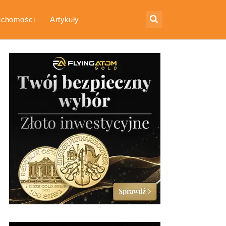
uchomości
Artykuły