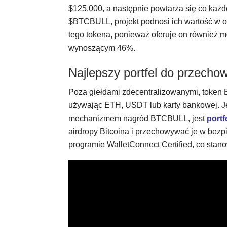
$125,000, a następnie powtarza się co każ
$BTCBULL, projekt podnosi ich wartość w ob
tego tokena, ponieważ oferuje on również
wynoszącym 46%.
Najlepszy portfel do przec
Poza giełdami zdecentralizowanymi, token 
używając ETH, USDT lub karty bankowej. Jedn
mechanizmem nagród BTCBULL, jest
portf
airdropy Bitcoina i przechowywać je w bezp
programie WalletConnect Certified, co stano