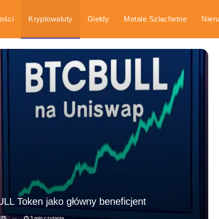
ości
Kryptowaluty
Giełdy
Metale Szlachetne
Nier
arka
Poradniki
ULL Token jako główny beneficjent
025
3 min czytania