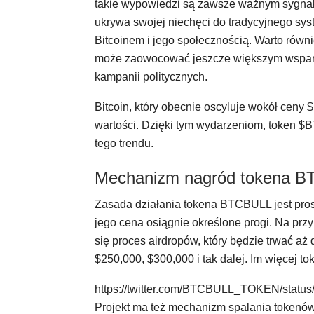
takie wypowiedzi są zawsze ważnym sygnałem
ukrywa swojej niechęci do tradycyjnego sy
Bitcoinem i jego społecznością. Warto rów
może zaowocować jeszcze większym wsparci
kampanii politycznych.
Bitcoin, który obecnie oscyluje wokół ceny
wartości. Dzięki tym wydarzeniom, token 
tego trendu.
Mechanizm nagród tokena 
Zasada działania tokena BTCBULL jest pros
jego cena osiągnie określone progi. Na prz
się proces airdropów, który będzie trwać a
$250,000, $300,000 i tak dalej. Im więcej
https://twitter.com/BTCBULL_TOKEN/stat
Projekt ma też mechanizm spalania tokenów.