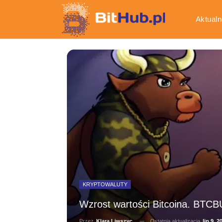
Aktualn
Gospod
KRYPTOWALUTY
Wzrost wartości Bitcoina. BTCB
Ostatnia aktualizacja
lip 9, 2
Przez
Klara Liwszyc