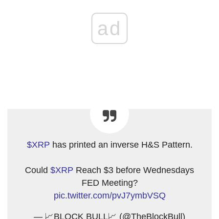
ad
$XRP
has printed an inverse H&S Pattern.
Could
$XRP
Reach $3 before Wednesdays
FED Meeting?
pic.twitter.com/pvJ7ymbVSQ
— 📈BLOCK BULL📈 (@TheBlockBull)