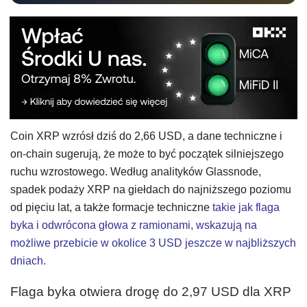
Coin XRP wzrósł dziś do 2,66 USD, a dane techniczne i
on-chain sugerują, że może to być początek silniejszego
ruchu wzrostowego. Według analityków Glassnode,
spadek podaży XRP na giełdach do najniższego poziomu
od pięciu lat, a także formacje techniczne
takie jak flaga
byka i odwrócona głowa z ramionami, wskazują na
możliwe przebicie w okolice 3 USD jeszcze w najbliższych
dniach.
Flaga byka otwiera drogę do 2,97 USD dla XRP