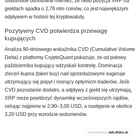
Glassnode odnotował również, że netto pozycja XRP na
giełdach spadła o 2,78 mln coinów, co jest największym
odpływem w historii tej kryptowaluty.
Pozytywny CVD potwierdza przewagę
kupujących
Analiza 90-dniowego wskaźnika CVD (Cumulative Volume
Delta) z platformy CryptoQuant pokazuje, że od połowy
października kupujący odzyskali kontrolę. Dominacja
zleceń kupna (taker buy) nad sprzedażowymi sugeruje
utrzymujący się popyt i rosnący optymizm traderów. Jeśli
CVD pozostanie dodatni, a odpływy z giełd się utrzymają,
XRP może powtórzyć dynamikę wcześniejszych rajdów,
celując najpierw w 2,90–3,00 USD, a następnie w okolice
3,20 USD przy wzroście wolumenów.