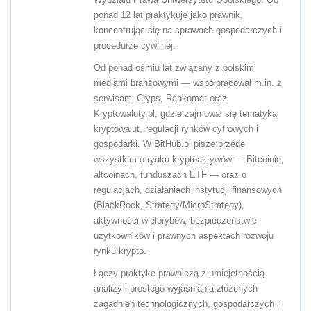
ponad 12 lat praktykuje jako prawnik,
koncentrując się na sprawach gospodarczych i
procedurze cywilnej.
Od ponad ośmiu lat związany z polskimi
mediami branżowymi — współpracował m.in. z
serwisami Cryps, Rankomat oraz
Kryptowaluty.pl, gdzie zajmował się tematyką
kryptowalut, regulacji rynków cyfrowych i
gospodarki. W BitHub.pl pisze przede
wszystkim o rynku kryptoaktywów — Bitcoinie,
altcoinach, funduszach ETF — oraz o
regulacjach, działaniach instytucji finansowych
(BlackRock, Strategy/MicroStrategy),
aktywności wielorybów, bezpieczeństwie
użytkowników i prawnych aspektach rozwoju
rynku krypto.
Łączy praktykę prawniczą z umiejętnością
analizy i prostego wyjaśniania złożonych
zagadnień technologicznych, gospodarczych i