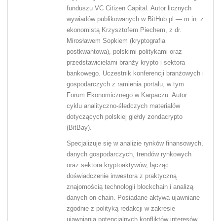
funduszu VC Citizen Capital. Autor licznych
wywiadów publikowanych w BitHub.pl — m.in. z
ekonomistą Krzysztofem Piechem, z dr.
Mirosławem Sopkiem (kryptografia
postkwantowa), polskimi politykami oraz
przedstawicielami branży krypto i sektora
bankowego. Uczestnik konferencji branżowych i
gospodarczych z ramienia portalu, w tym
Forum Ekonomicznego w Karpaczu. Autor
cyklu analityczno-śledczych materiałów
dotyczących polskiej giełdy zondacrypto
(BitBay).
Specjalizuje się w analizie rynków finansowych,
danych gospodarczych, trendów rynkowych
oraz sektora kryptoaktywów, łącząc
doświadczenie inwestora z praktyczną
znajomością technologii blockchain i analizą
danych on-chain. Posiadane aktywa ujawniane
zgodnie z polityką redakcji w zakresie
ujawniania potencjalnych konfliktów interesów.