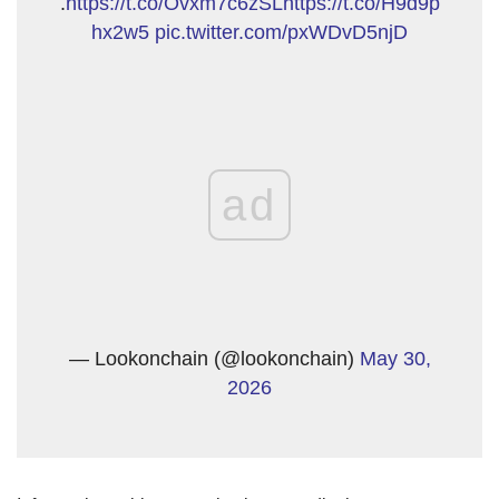
.
https://t.co/Ovxm7c6zSL
https://t.co/H9d9p
hx2w5
pic.twitter.com/pxWDvD5njD
ad
— Lookonchain (@lookonchain)
May 30,
2026