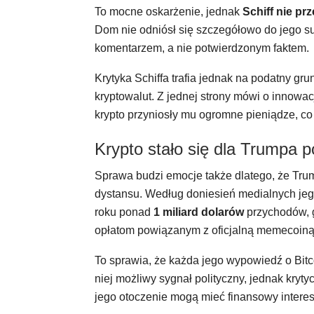
To mocne oskarżenie, jednak
Schiff nie p
Dom nie odniósł się szczegółowo do jego sug
komentarzem, a nie potwierdzonym faktem.
Krytyka Schiffa trafia jednak na podatny gr
kryptowalut. Z jednej strony mówi o innowacj
krypto przyniosły mu ogromne pieniądze, co b
Krypto stało się dla Trumpa p
Sprawa budzi emocje także dlatego, że Trump
dystansu. Według doniesień medialnych jego
roku ponad
1 miliard dolarów
przychodów, g
opłatom powiązanym z oficjalną memecoi
To sprawia, że każda jego wypowiedź o Bitc
niej możliwy sygnał polityczny, jednak kry
jego otoczenie mogą mieć finansowy interes