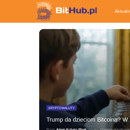
Aktualn
Gospod
KRYPTOWALUTY
Trump da dzieciom Bitcoina? W
Ostatnia aktualizacj
Przez
Adam Kubaty (peakhunter)