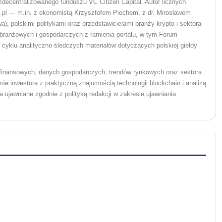
ecentralizowanego funduszu VC Citizen Capital. Autor licznych
pl — m.in. z ekonomistą Krzysztofem Piechem, z dr. Mirosławem
), polskimi politykami oraz przedstawicielami branży krypto i sektora
branżowych i gospodarczych z ramienia portalu, w tym Forum
yklu analityczno-śledczych materiałów dotyczących polskiej giełdy
w finansowych, danych gospodarczych, trendów rynkowych oraz sektora
ie inwestora z praktyczną znajomością technologii blockchain i analizą
 ujawniane zgodnie z polityką redakcji w zakresie ujawniania
.