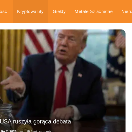
ości
Kryptowaluty
Giełdy
Metale Szlachetne
Nier
arka
Poradniki
 USA ruszyła gorąca debata
a
lip 7, 2026
3 min czytania