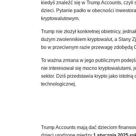
kiedyś znaleźć się w Trump Accounts, czyli
dzieci. Pytanie padło w obecności inwestor
kryptowalutowym.
Trump nie złożył konkretnej obietnicy, jedn
dużym zwolennikiem kryptowalut, a Stany Z
bo w przeciwnym razie przewagę zdobędą C
To ważna zmiana w jego publicznym podejści
nie interesował się mocno kryptowalutami, j
sektor. Dziś przedstawia krypto jako istotną
technologicznej.
Trump Accounts mają dać dzieciom finansow
dzieci urodzone między
1 stycznia 2025 ro