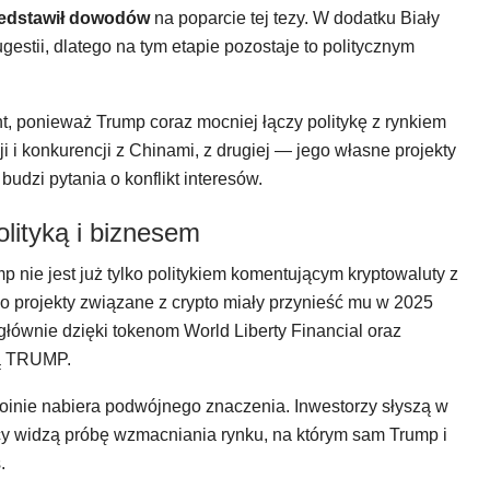
rzedstawił dowodów
na poparcie tej tezy. W dodatku Biały
estii, dlatego na tym etapie pozostaje to politycznym
unt, ponieważ Trump coraz mocniej łączy politykę z rynkiem
i i konkurencji z Chinami, z drugiej — jego własne projekty
udzi pytania o konflikt interesów.
olityką i biznesem
 nie jest już tylko politykiem komentującym kryptowaluty z
 projekty związane z crypto miały przynieść mu w 2025
łównie dzięki tokenom World Liberty Financial oraz
ną TRUMP.
oinie nabiera podwójnego znaczenia. Inwestorzy słyszą w
tycy widzą próbę wzmacniania rynku, na którym sam Trump i
.