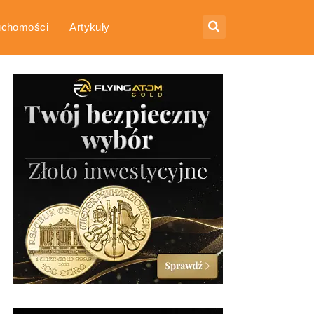
uchomości
Artykuły