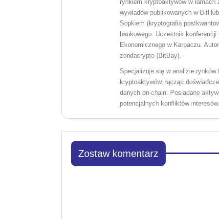
rynkiem kryptoaktywów w ramach zd
wywiadów publikowanych w BitHub.
Sopkiem (kryptografia postkwantowa
bankowego. Uczestnik konferencji 
Ekonomicznego w Karpaczu. Autor c
zondacrypto (BitBay).
Specjalizuje się w analizie rynkó
kryptoaktywów, łącząc doświadczen
danych on-chain. Posiadane aktywa
potencjalnych konfliktów interesów
Zostaw komentarz