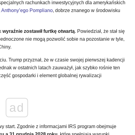
 specjalnych rachunkach inwestycyjnych dla amerykańskich
a
Anthony’ego Pompliano
, dobrze znanego w środowisku
ak
wyraźnie zostawił furtkę otwartą
. Powiedział, że stał się
jednoczone nie mogą pozwolić sobie na pozostanie w tyle,
hiny.
u. Trump przyznał, że w czasie swojej pierwszej kadencji
ednak w ostatnich latach zauważył, jak szybko rośnie ten
 część gospodarki i element globalnej rywalizacji
ad
y start. Zgodnie z informacjami IRS program obejmuje
ku a 31 grudnia 2028 roku
, które spełniają warunki