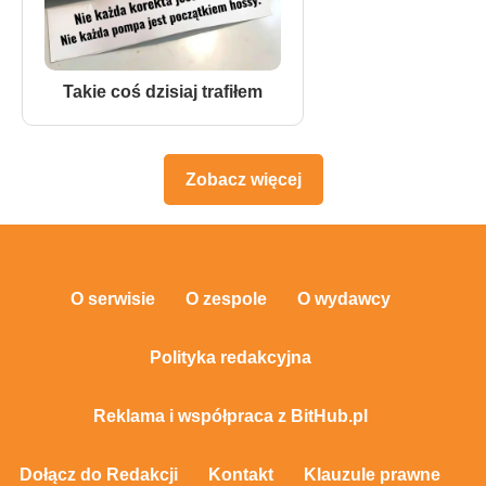
Takie coś dzisiaj trafiłem
Zobacz więcej
O serwisie
O zespole
O wydawcy
Polityka redakcyjna
Reklama i współpraca z BitHub.pl
Dołącz do Redakcji
Kontakt
Klauzule prawne