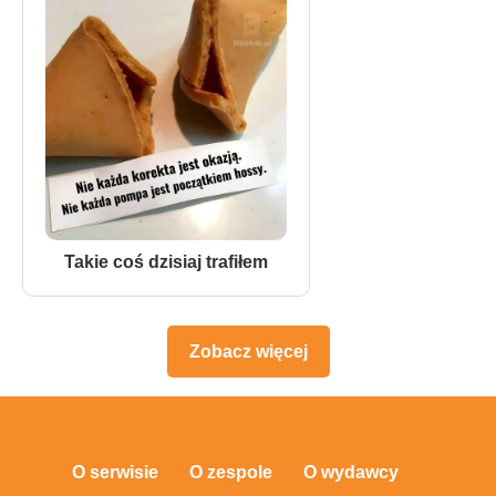
Takie coś dzisiaj trafiłem
Zobacz więcej
O serwisie
O zespole
O wydawcy