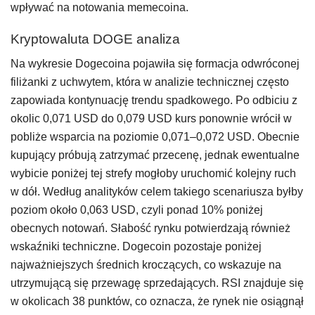
wpływać na notowania memecoina.
Kryptowaluta DOGE analiza
Na wykresie Dogecoina pojawiła się formacja odwróconej
filiżanki z uchwytem, która w analizie technicznej często
zapowiada kontynuację trendu spadkowego. Po odbiciu z
okolic 0,071 USD do 0,079 USD kurs ponownie wrócił w
pobliże wsparcia na poziomie 0,071–0,072 USD. Obecnie
kupujący próbują zatrzymać przecenę, jednak ewentualne
wybicie poniżej tej strefy mogłoby uruchomić kolejny ruch
w dół. Według analityków celem takiego scenariusza byłby
poziom około 0,063 USD, czyli ponad 10% poniżej
obecnych notowań. Słabość rynku potwierdzają również
wskaźniki techniczne. Dogecoin pozostaje poniżej
najważniejszych średnich kroczących, co wskazuje na
utrzymującą się przewagę sprzedających. RSI znajduje się
w okolicach 38 punktów, co oznacza, że rynek nie osiągnął