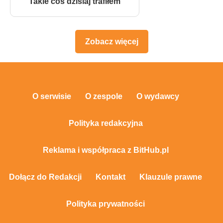
Takie coś dzisiaj trafiłem
Zobacz więcej
O serwisie
O zespole
O wydawcy
Polityka redakcyjna
Reklama i współpraca z BitHub.pl
Dołącz do Redakcji
Kontakt
Klauzule prawne
Polityka prywatności