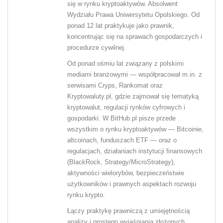
się w rynku kryptoaktywów. Absolwent
Wydziału Prawa Uniwersytetu Opolskiego. Od
ponad 12 lat praktykuje jako prawnik,
koncentrując się na sprawach gospodarczych i
procedurze cywilnej.
Od ponad ośmiu lat związany z polskimi
mediami branżowymi — współpracował m.in. z
serwisami Cryps, Rankomat oraz
Kryptowaluty.pl, gdzie zajmował się tematyką
kryptowalut, regulacji rynków cyfrowych i
gospodarki. W BitHub.pl pisze przede
wszystkim o rynku kryptoaktywów — Bitcoinie,
altcoinach, funduszach ETF — oraz o
regulacjach, działaniach instytucji finansowych
(BlackRock, Strategy/MicroStrategy),
aktywności wielorybów, bezpieczeństwie
użytkowników i prawnych aspektach rozwoju
rynku krypto.
Łączy praktykę prawniczą z umiejętnością
analizy i prostego wyjaśniania złożonych