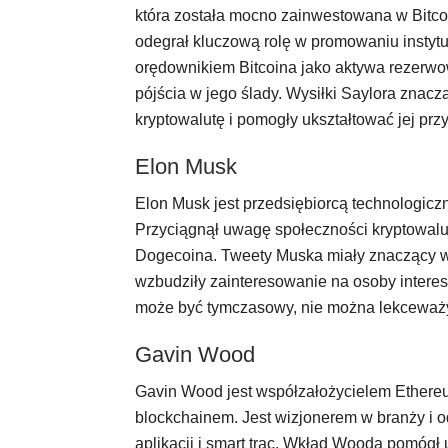
która została mocno zainwestowana w Bitcoin
odegrał kluczową rolę w promowaniu instyt
orędownikiem Bitcoina jako aktywa rezerwo
pójścia w jego ślady. Wysiłki Saylora znaczą
kryptowalutę i pomogły ukształtować jej przys
Elon Musk
Elon Musk jest przedsiębiorcą technologicz
Przyciągnął uwagę społeczności kryptowalut
Dogecoina. Tweety Muska miały znaczący wpł
wzbudziły zainteresowanie na osoby interes
może być tymczasowy, nie można lekceważyć
Gavin Wood
Gavin Wood jest współzałożycielem Ethereu
blockchainem. Jest wizjonerem w branży i 
aplikacji i smart trac. Wkład Wooda pomógł