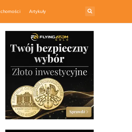
uchomości
Artykuły