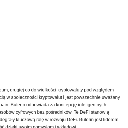
reum, drugiej co do wielkości kryptowaluty pod względem
acią w społeczności kryptowalut i jest powszechnie uważany
hain. Buterin odpowiada za koncepcję inteligentnych
r zasobów cyfrowych bez pośredników. Te DeFi stanowią
egrały kluczową rolę w rozwoju DeFi. Buterin jest liderem
łość dzięki swoim pomysłom i wkładowi.