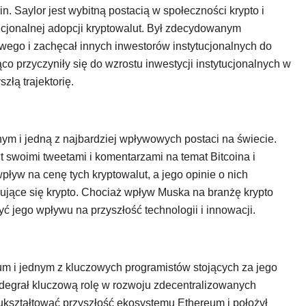
. Saylor jest wybitną postacią w społeczności krypto i
ucjonalnej adopcji kryptowalut. Był zdecydowanym
wego i zachęcał innych inwestorów instytucjonalnych do
co przyczyniły się do wzrostu inwestycji instytucjonalnych w
złą trajektorię.
nym i jedną z najbardziej wpływowych postaci na świecie.
 swoimi tweetami i komentarzami na temat Bitcoina i
yw na cenę tych kryptowalut, a jego opinie o nich
ujące się krypto. Chociaż wpływ Muska na branżę krypto
 jego wpływu na przyszłość technologii i innowacji.
m i jednym z kluczowych programistów stojących za jego
odegrał kluczową rolę w rozwoju zdecentralizowanych
 ukształtować przyszłość ekosystemu Ethereum i położył