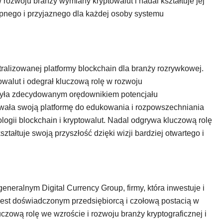
 rozwoju branży wymiany kryptowalut i nadal kształtuje jej
tępnego i przyjaznego dla każdej osoby systemu
ralizowanej platformy blockchain dla branży rozrywkowej.
owalut i odegrał kluczową rolę w rozwoju
była zdecydowanym orędownikiem potencjału
ywała swoją platformę do edukowania i rozpowszechniania
logii blockchain i kryptowalut. Nadal odgrywa kluczową rolę
tałtuje swoją przyszłość dzięki wizji bardziej otwartego i
generalnym Digital Currency Group, firmy, która inwestuje i
 Jest doświadczonym przedsiębiorcą i czołową postacią w
uczową rolę we wzroście i rozwoju branży kryptograficznej i