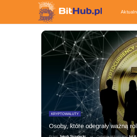
Aktualn
Gospod
KRYPTOWALUTY
Osoby, które odegrały ważną rol
Ostatnia aktualizacja
lut 6
Przez
Jakub Strzelecki