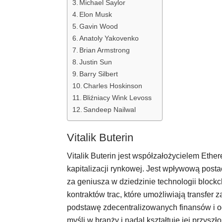
Michael Saylor
Elon Musk
Gavin Wood
Anatoly Yakovenko
Brian Armstrong
Justin Sun
Barry Silbert
Charles Hoskinson
Bliźniacy Wink Levoss
Sandeep Nailwal
Vitalik Buterin
Vitalik Buterin jest współzałożycielem Ethe
kapitalizacji rynkowej. Jest wpływową post
za geniusza w dziedzinie technologii blockc
kontraktów trac, które umożliwiają transfe
podstawę zdecentralizowanych finansów i od
myśli w branży i nadal kształtuje jej przysz