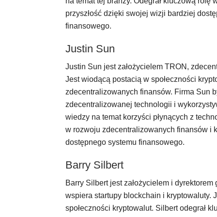
na temat tej branży. Odegrał kluczową rolę w
przyszłość dzięki swojej wizji bardziej dos
finansowego.
Justin Sun
Justin Sun jest założycielem TRON, zdecent
Jest wiodącą postacią w społeczności krypt
zdecentralizowanych finansów. Firma Sun 
zdecentralizowanej technologii i wykorzyst
wiedzy na temat korzyści płynących z techno
w rozwoju zdecentralizowanych finansów i ksz
dostępnego systemu finansowego.
Barry Silbert
Barry Silbert jest założycielem i dyrektorem 
wspiera startupy blockchain i kryptowaluty.
społeczności kryptowalut. Silbert odegrał kl