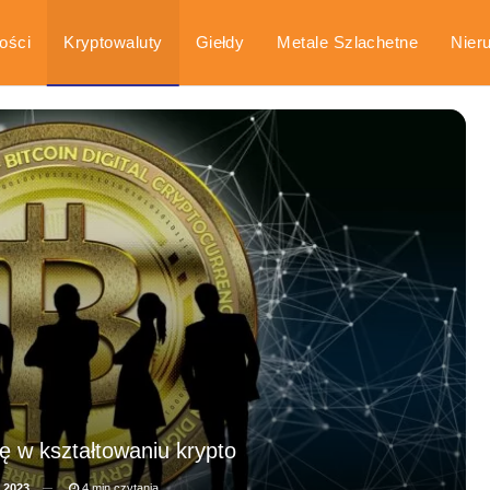
ości
Kryptowaluty
Giełdy
Metale Szlachetne
Nier
arka
Poradniki
ę w kształtowaniu krypto
, 2023
4 min czytania