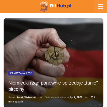
KRYPTOWALUTY
Niemiecki rząd ponownie sprzedaje „tanie”
bitcoiny
Ostatnia aktualizacja
lip 7, 2026
2
Przez
Jacek Walewski
min czytania
Ideogram AI