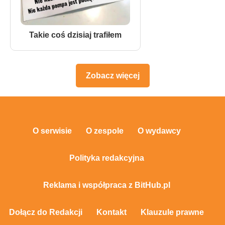
Takie coś dzisiaj trafiłem
Zobacz więcej
O serwisie
O zespole
O wydawcy
Polityka redakcyjna
Reklama i współpraca z BitHub.pl
Dołącz do Redakcji
Kontakt
Klauzule prawne