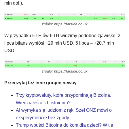
mln dol.).
źródło: https://farside.co.uk
W przypadku ETF-ów ETH widzimy podobne zjawisko: 2
lipca bilans wyniósł +29 mln USD, 6 lipca – +20,7 mln
USD.
źródło: https://farside.co.uk
Przeczytaj też inne gorące newsy:
Trzy kryptowaluty, które przypominają Bitcoina.
Wiedziałeś o ich istnieniu?
AI wymyka się ludziom z rąk. Szef ONZ mówi o
eksperymencie bez zgody
Trump wpuści Bitcoina do kont dla dzieci? W tle