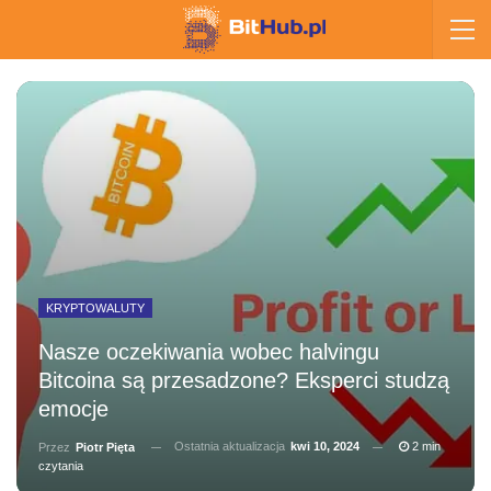
KRYPTOWALUTY
Nasze oczekiwania wobec halvingu
Bitcoina są przesadzone? Eksperci studzą
emocje
Ostatnia aktualizacja
kwi 10, 2024
2 min
Przez
Piotr Pięta
czytania