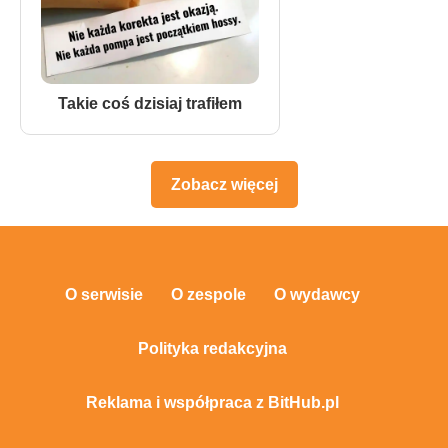
Takie coś dzisiaj trafiłem
Zobacz więcej
O serwisie
O zespole
O wydawcy
Polityka redakcyjna
Reklama i współpraca z BitHub.pl