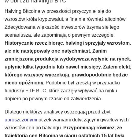
w obliczu halvingu BTC
Halving Bitcoina w przeszłości przyczyniał się do
wzrostów króla kryptowalut, a finalnie również altcoinów.
Zdecydowana większość inwestorów trzyma się tego
scenariusza, ale zapominają o pewnym szczególe.
Historycznie rzecz biorąc, halvingi sprzyjały wzrostom,
ale nie następowały one natychmiast. Zanim
zmniejszona produkcja wydobywcza wpłynie na rynek,
upłynie kilka tygodniu lub nawet miesięcy. Zatem efekt,
którego wszyscy wyczekują, prawdopodobnie będzie
nieco opóźniony.
Podobnie był zresztą w przypadku
funduszy ETF BTC, które zaczęły wpływać na rynku
dopiero po pewnym czasie od zatwierdzenia.
Dlatego niektórzy analitycy ostrzegają przed zbyt
uproszczonymi
oczekiwaniami dotyczącymi gwałtownych
wzrostów cen po halvingu.
Przypominają również, że
trajektoria cen Bitcoina w ciągu ostatnich 15 lat była