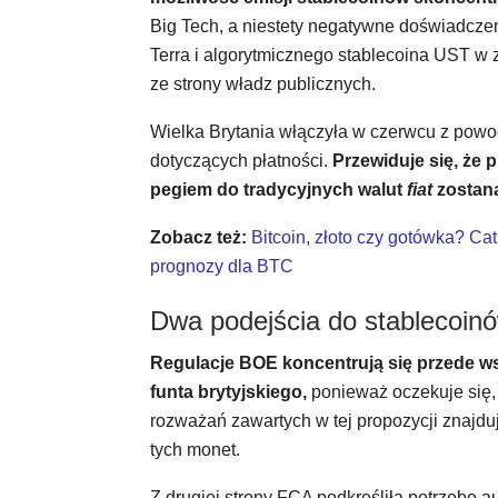
Big Tech, a niestety negatywne doświadcze
Terra i algorytmicznego stablecoina UST w
ze strony władz publicznych.
Wielka Brytania włączyła w czerwcu z powo
dotyczących płatności.
Przewiduje się, że 
pegiem do tradycyjnych walut
fiat
zostan
Zobacz też:
Bitcoin, złoto czy gotówka? Ca
prognozy dla BTC
Dwa podejścia do stablecoinó
Regulacje BOE koncentrują się przede w
funta brytyjskiego,
ponieważ oczekuje się,
rozważań zawartych w tej propozycji znajdu
tych monet.
Z drugiej strony FCA podkreśliła potrzebę a