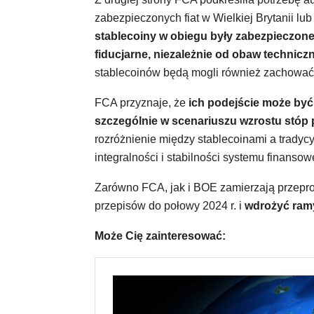
zabezpieczonych fiat w Wielkiej Brytanii lub 
stablecoiny w obiegu były zabezpieczone
fiducjarne, niezależnie od obaw technic
stablecoinów będą mogli również zachować
FCA przyznaje, że
ich podejście może by
szczególnie w scenariuszu wzrostu stóp
rozróżnienie między stablecoinami a trady
integralności i stabilności systemu finansow
Zarówno FCA, jak i BOE zamierzają przepro
przepisów do połowy 2024 r. i
wdrożyć ramy
Może Cię zainteresować: