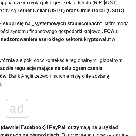
ją na dzikim rynku jakim jest sektor krypto (RIP $UST).
inami
są
Tether Dollar (USDT) oraz Circle Dollar (USDC).
 skupi się na „systemowych stablecoinach”
, które mogą
lności systemu finansowego gospodarki krajowej.
FCA z
d nadzorowaniem szerokiego sektora kryptowalu
t w
różnia się póki co w kontekście regionalnym i globalnym.
dziła regulacje mające na celu ograniczenie
nów
, Bank Anglii zezwoli na ich emisję o ile zostaną
.
ad
(dawniej Facebook) i PayPal, otrzymają na przykład
rowanych na płatnościach.
To nowy trend u graczy z grupy