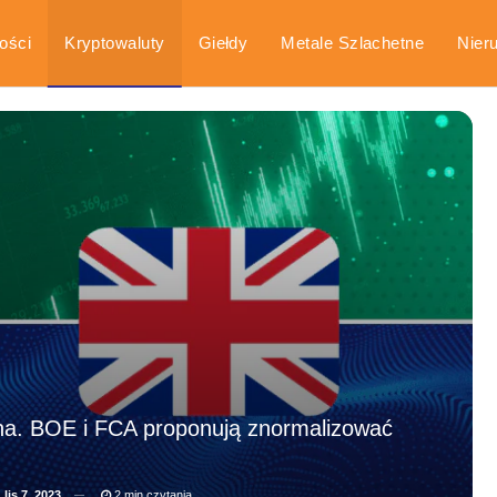
ości
Kryptowaluty
Giełdy
Metale Szlachetne
Nier
arka
Poradniki
wina. BOE i FCA proponują znormalizować
a
lis 7, 2023
2 min czytania