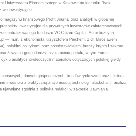
ent Uniwersytetu Ekonomicznego w Krakowie na kierunku Rynki
ztwo inwestycyjne.
o magazynu finansowego Profit Journal oraz analityk w globalnej
ał prospekty inwestycyjne dla prywatnych inwestorów zainteresowanych
ecentralizowanego funduszu VC Citizen Capital. Autor licznych
pl — m.in. z ekonomistą Krzysztofem Piechem, z dr. Mirosławem
), polskimi politykami oraz przedstawicielami branży krypto i sektora
branżowych i gospodarczych z ramienia portalu, w tym Forum
yklu analityczno-śledczych materiałów dotyczących polskiej giełdy
w finansowych, danych gospodarczych, trendów rynkowych oraz sektora
ie inwestora z praktyczną znajomością technologii blockchain i analizą
 ujawniane zgodnie z polityką redakcji w zakresie ujawniania
.