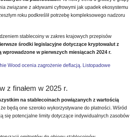
nia związane z aktywami cyfrowymi jak upadek ekosystemu
 zeszłym roku podkreślił potrzebę kompleksowego nadzoru
dzeniem stablecoiny w zakres krajowych przepisów
pierwsze środki legislacyjne dotyczące kryptowalut z
ą wprowadzone w pierwszych miesiącach 2024 r.
thie Wood ocenia zagrożenie deflacją. Listopadowe
w z finałem w 2025 r.
szystkim na stablecoinach powiązanych z wartością
 że będą one szeroko wykorzystywane do płatności. Wśród
ją się potencjalne limity dotyczące indywidualnych zasobów
utoryzacji emitentów do obiegu stablecoinów