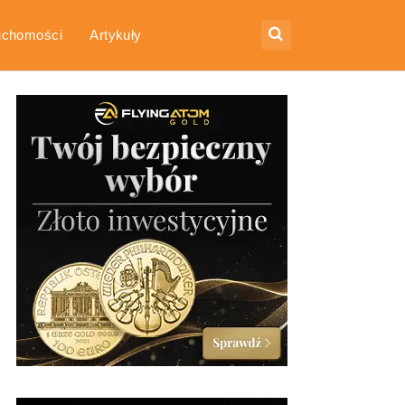
uchomości
Artykuły