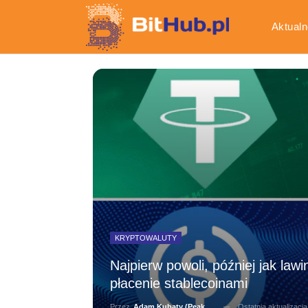
Aktualn
Gospod
KRYPTOWALUTY
Najpierw powoli, później jak la
płacenie stablecoinami
Ostatnia aktualizacj
Przez
Adam Kubaty (peakhunter)