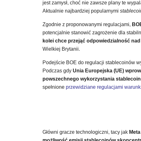
jest zamysł, choć nie zawsze plany te wypala
Aktualnie najbardziej popularnymi
stableco
Zgodnie z proponowanymi regulacjami,
BOE
potencjalnie stanowić zagrożenie dla stabi
kolei chce przejąć odpowiedzialność na
Wielkiej Brytanii.
Podejście BOE do regulacji stablecoinów wy
Podczas gdy
Unia Europejska (UE) wprowa
powszechnego wykorzystania stablecoi
spełnione
przewidziane regulacjami warunki
Główni gracze technologiczni, tacy jak
Meta 
możliwość emisji stablecoinów skoncent