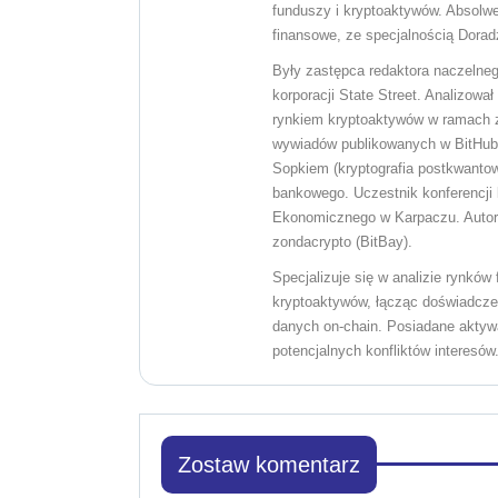
funduszy i kryptoaktywów. Absolw
finansowe, ze specjalnością Dorad
Były zastępca redaktora naczelneg
korporacji State Street. Analizow
rynkiem kryptoaktywów w ramach zd
wywiadów publikowanych w BitHub.
Sopkiem (kryptografia postkwantowa
bankowego. Uczestnik konferencji 
Ekonomicznego w Karpaczu. Autor c
zondacrypto (BitBay).
Specjalizuje się w analizie rynkó
kryptoaktywów, łącząc doświadczen
danych on-chain. Posiadane aktywa
potencjalnych konfliktów interesów
Zostaw komentarz