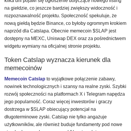
kilka dni pojawi się ogłoszenie dotyczące nowego listing
na giełdzie, co jeszcze bardziej zwiększy widoczność i
rozpoznawalność projektu. Społeczność spekuluje, że
nową giełdą będzie Binance, co byłoby ogromnym krokiem
naprzód dla Catslapa. Obecnie memecoin $SLAP jest
dostępny na MEXC, Uniswap DEX oraz za pośrednictwem
widgetu wymiany na oficjalnej stronie projektu.
Token Catslap wyznacza kierunek dla
memecoinów
Memecoin Catslap
to wyjątkowe połączenie zabawy,
nowinek technologicznych i szansy na realne zyski. Szybki
rozwój społeczności na platformach X i Telegram napędza
jego popularność. Coraz więcej inwestorów i graczy
dostrzega w $SLAP obiecujący potencjał na
długoterminowe zyski. Catslap nie tylko angażuje
użytkowników, ale również buduje fundamenty pod nowe