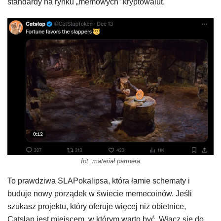
standardy na rynku „memowych” kryptowalut.
fot. materiał partnera
To prawdziwa SLAPokalipsa, która łamie schematy i
buduje nowy porządek w świecie memecoinów. Jeśli
szukasz projektu, który oferuje więcej niż obietnice,
Catslap jest miejscem, w którym warto być. Włącz się do