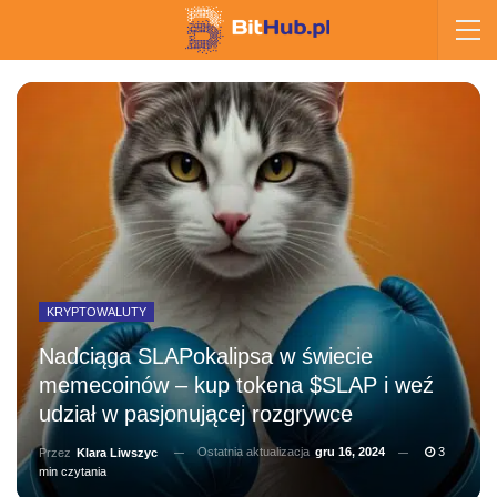
KRYPTOWALUTY
Nadciąga SLAPokalipsa w świecie
memecoinów – kup tokena $SLAP i weź
udział w pasjonującej rozgrywce
Ostatnia aktualizacja
gru 16, 2024
3
Przez
Klara Liwszyc
min czytania