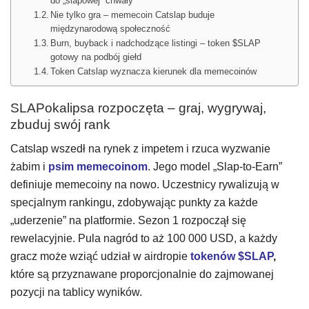
do „slapowej” chwały
Nie tylko gra – memecoin Catslap buduje
międzynarodową społeczność
Burn, buyback i nadchodzące listingi – token $SLAP
gotowy na podbój giełd
Token Catslap wyznacza kierunek dla memecoinów
SLAPokalipsa rozpoczęta – graj, wygrywaj,
zbuduj swój rank
Catslap wszedł na rynek z impetem i rzuca wyzwanie
żabim i
psim memecoinom
. Jego model „Slap-to-Earn”
definiuje memecoiny na nowo. Uczestnicy rywalizują w
specjalnym rankingu, zdobywając punkty za każde
„uderzenie” na platformie. Sezon 1 rozpoczął się
rewelacyjnie. Pula nagród to aż 100 000 USD, a każdy
gracz może wziąć udział w airdropie
tokenów $SLAP
,
które są przyznawane proporcjonalnie do zajmowanej
pozycji na tablicy wyników.