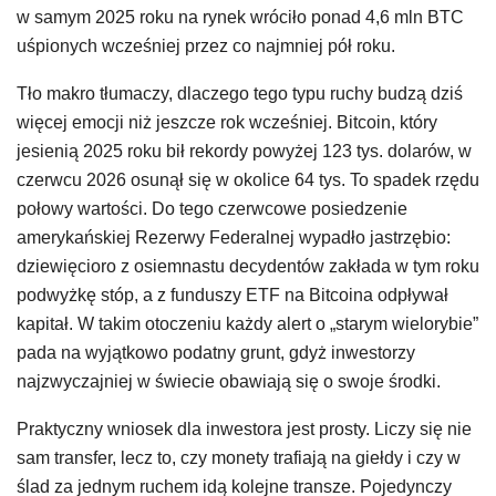
w samym 2025 roku na rynek wróciło ponad 4,6 mln BTC
uśpionych wcześniej przez co najmniej pół roku.
Tło makro tłumaczy, dlaczego tego typu ruchy budzą dziś
więcej emocji niż jeszcze rok wcześniej. Bitcoin, który
jesienią 2025 roku bił rekordy powyżej 123 tys. dolarów, w
czerwcu 2026 osunął się w okolice 64 tys. To spadek rzędu
połowy wartości. Do tego czerwcowe posiedzenie
amerykańskiej Rezerwy Federalnej wypadło jastrzębio:
dziewięcioro z osiemnastu decydentów zakłada w tym roku
podwyżkę stóp, a z funduszy ETF na Bitcoina odpływał
kapitał. W takim otoczeniu każdy alert o „starym wielorybie”
pada na wyjątkowo podatny grunt, gdyż inwestorzy
najzwyczajniej w świecie obawiają się o swoje środki.
Praktyczny wniosek dla inwestora jest prosty. Liczy się nie
sam transfer, lecz to, czy monety trafiają na giełdy i czy w
ślad za jednym ruchem idą kolejne transze. Pojedynczy