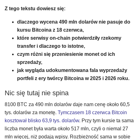
Z tego tekstu dowiesz się:
dlaczego wycena 490 mln dolarów nie pasuje do
kursu Bitcoina z 18 czerwca,
które serwisy on-chain potwierdziły rzekomy
transfer i dlaczego to istotne,
czym różni się przeniesienie monet od ich
sprzedaży,
jak wygląda udokumentowana fala wyprzedaży
portfeli z ery twórcy Bitcoina w 2025 i 2026 roku.
Nic się tutaj nie spina
8100 BTC za 490 mln dolarów daje nam cenę około 60,5
tys. dolarów za monetę.
Tymczasem 18 czerwca Bitcoin
kosztował blisko 63,9 tys. dolarów
. Przy tym kursie ta sama
liczba monet była warta około 517 mln, czyli o niemal 27
mln więcej, niż podają wpisy. Rozbieżność sama w sobie