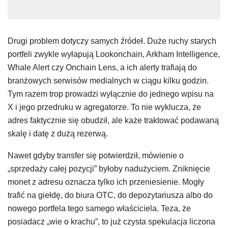
Drugi problem dotyczy samych źródeł. Duże ruchy starych
portfeli zwykle wyłapują Lookonchain, Arkham Intelligence,
Whale Alert czy Onchain Lens, a ich alerty trafiają do
branżowych serwisów medialnych w ciągu kilku godzin.
Tym razem trop prowadzi wyłącznie do jednego wpisu na
X i jego przedruku w agregatorze. To nie wyklucza, że
adres faktycznie się obudził, ale każe traktować podawaną
skalę i datę z dużą rezerwą.
Nawet gdyby transfer się potwierdził, mówienie o
„sprzedaży całej pozycji” byłoby nadużyciem. Zniknięcie
monet z adresu oznacza tylko ich przeniesienie. Mogły
trafić na giełdę, do biura OTC, do depozytariusza albo do
nowego portfela tego samego właściciela. Teza, że
posiadacz „wie o krachu”, to już czysta spekulacja liczona