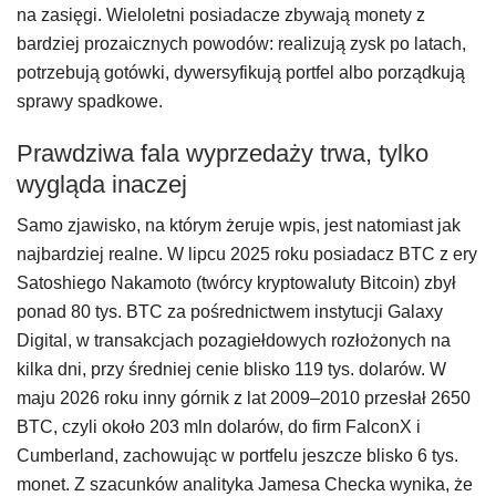
na zasięgi. Wieloletni posiadacze zbywają monety z
bardziej prozaicznych powodów: realizują zysk po latach,
potrzebują gotówki, dywersyfikują portfel albo porządkują
sprawy spadkowe.
Prawdziwa fala wyprzedaży trwa, tylko
wygląda inaczej
Samo zjawisko, na którym żeruje wpis, jest natomiast jak
najbardziej realne. W lipcu 2025 roku posiadacz BTC z ery
Satoshiego Nakamoto (twórcy kryptowaluty Bitcoin) zbył
ponad 80 tys. BTC za pośrednictwem instytucji Galaxy
Digital, w transakcjach pozagiełdowych rozłożonych na
kilka dni, przy średniej cenie blisko 119 tys. dolarów. W
maju 2026 roku inny górnik z lat 2009–2010 przesłał 2650
BTC, czyli około 203 mln dolarów, do firm FalconX i
Cumberland, zachowując w portfelu jeszcze blisko 6 tys.
monet. Z szacunków analityka Jamesa Checka wynika, że