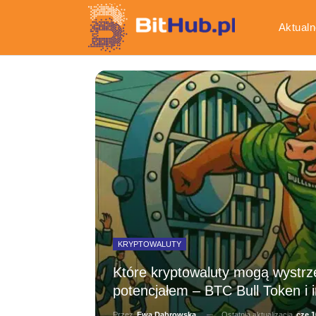
Aktualn
Gospod
KRYPTOWALUTY
Które kryptowaluty mogą wystrze
potencjałem – BTC Bull Token i 
Ostatnia aktualizacja
cze 1
Przez
Ewa Dąbrowska