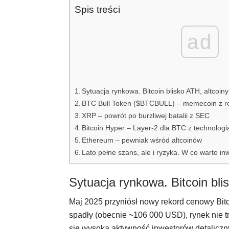
Spis treści
ad
Sytuacja rynkowa. Bitcoin blisko ATH, altcoin
BTC Bull Token ($BTCBULL) – memecoin z 
XRP – powrót po burzliwej batalii z SEC
Bitcoin Hyper – Layer-2 dla BTC z technologi
Ethereum – pewniak wśród altcoinów
Lato pełne szans, ale i ryzyka. W co warto i
Sytuacja rynkowa. Bitcoin bli
Maj 2025 przyniósł nowy rekord cenowy Bi
spadły (obecnie ~106 000 USD), rynek nie t
się wysoką aktywność inwestorów detaliczn