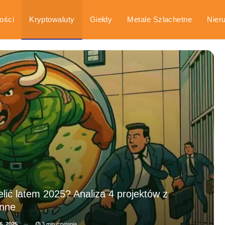
ości
Kryptowaluty
Giełdy
Metale Szlachetne
Nier
arka
Poradniki
lić latem 2025? Analiza 4 projektów z
inne
6, 2025
3 min czytania