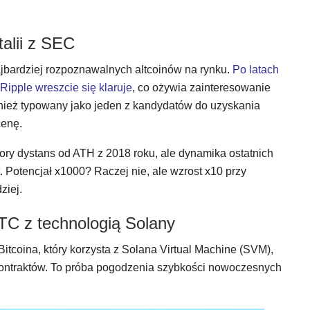
alii z SEC
ajbardziej rozpoznawalnych altcoinów na rynku.
Po latach
ipple wreszcie się klaruje
, co ożywia zainteresowanie
wnież typowany jako jeden z kandydatów do uzyskania
cenę.
ory dystans od ATH z 2018 roku, ale dynamika ostatnich
 Potencjał x1000? Raczej nie, ale wzrost x10 przy
ziej.
BTC z technologią Solany
 Bitcoina, który korzysta z Solana Virtual Machine (SVM),
kontraktów. To próba pogodzenia szybkości nowoczesnych