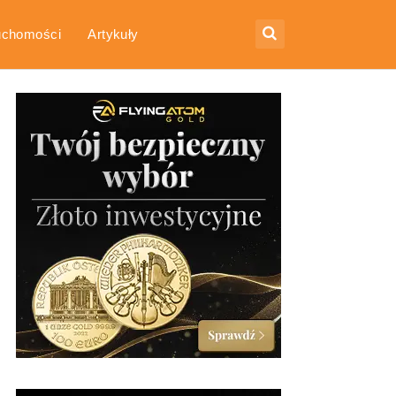
uchomości
Artykuły