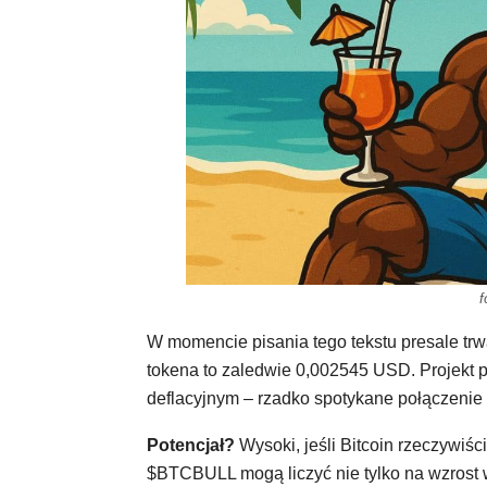
f
W momencie pisania tego tekstu presale tr
tokena to zaledwie 0,002545 USD. Projekt
deflacyjnym – rzadko spotykane połączeni
Potencjał?
Wysoki, jeśli Bitcoin rzeczywiś
$BTCBULL mogą liczyć nie tylko na wzrost 