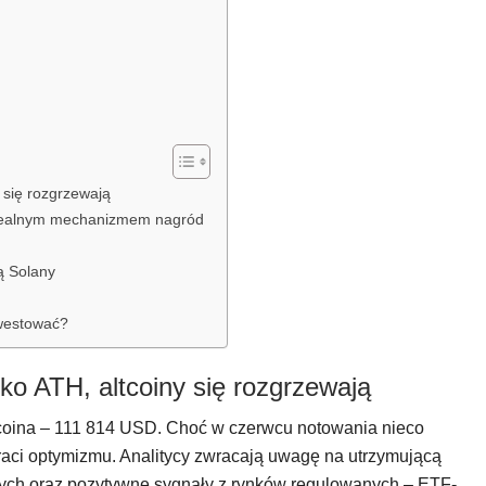
y się rozgrzewają
realnym mechanizmem nagród
ą Solany
nwestować?
sko ATH, altcoiny się rozgrzewają
tcoina – 111 814 USD. Choć w czerwcu notowania nieco
raci optymizmu. Analitycy zwracają uwagę na utrzymującą
ych oraz pozytywne sygnały z rynków regulowanych – ETF-