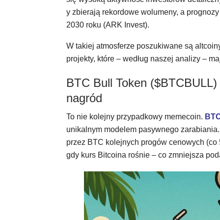
y zbierają rekordowe wolumeny, a prognoz
2030 roku (ARK Invest).
W takiej atmosferze poszukiwane są altcoiny
projekty, które – według naszej analizy – 
BTC Bull Token ($BTCBULL)
nagród
To nie kolejny przypadkowy memecoin.
BTC
unikalnym modelem pasywnego zarabiania. P
przez BTC kolejnych progów cenowych (co
gdy kurs Bitcoina rośnie – co zmniejsza pod