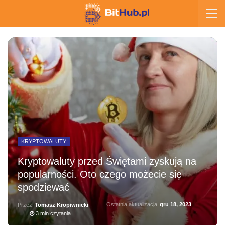
KRYPTOWALUTY
Kryptowaluty przed Świętami zyskują na
popularności. Oto czego możecie się
spodziewać
Ostatnia aktualizacja
gru 18, 2023
Przez
Tomasz Kropiwnicki
3 min czytania