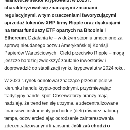
Mianowicie sektor kryptowalut w 2023 r.
charakteryzował się znaczącymi zmianami
regulacyjnymi, w tym orzeczeniami faworyzującymi
sprzedaż tokenów XRP firmy Ripple oraz dyskusjami
na temat funduszy ETF opartych na Bitcoinie i
Ethereum.
Działania te – w dużym stopniu umocnione za
sprawą nieudanego pozwu Amerykańskiej Komisji
Papierów Wartościowych i Giełd przeciwko Ripple – mogą
jeszcze bardziej zwiększyć zaufanie inwestorów i
doprowadzić do stabilizacji rynku kryptowalut w 2024 roku.
W 2023 r. rynek odnotował znaczące przesunięcie w
kierunku handlu krypto-pochodnymi, przyćmiewając
tradycyjny handel spot. Obserwatorzy branży mają
nadzieję, że trend ten się utrzyma, a zdecentralizowane
finansowe instrumenty pochodne (defi) również nabiorą
tempa, odzwierciedlając odrodzenie zainteresowania
zdecentralizowanymi finansami. J
eśli zaś chodzi o