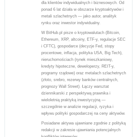
dla klientów indywidualnych i biznesowych. Od
ponad 6 lat działa w obszarze kryptoaktywów i
metali szlachetnych — jako autor, analityk
rynku oraz inwestor indywidualny.
W BitHub.pl pisze o kryptowalutach (Bitcoin,
Ethereum, XRP, altcoiny, ETF-y, regulacje SEC
i CFTC), gospodarce (decyzje Fed, stopy
procentowe, inflacja, polityka USA, Big Tech),
nieruchomościach (rynek mieszkaniowy,
kredyty hipoteczne, deweloperzy, REIT-y,
programy rządowe) oraz metalach szlachetnych
(złoto, srebro, rezerwy banków centralnych,
prognozy Wall Street). Łączy warsztat
dziennikarski z perspektywą prawnika i
wieloletnią praktyką inwestycyjną —
szczególnie w analizie regulacji, ryzyka i
wpływu polityki gospodarczej na ceny aktywów.
Posiadane aktywa ujawniane zgodnie z polityką
redakcji w zakresie ujawniania potencjalnych
konfliktów interesów.