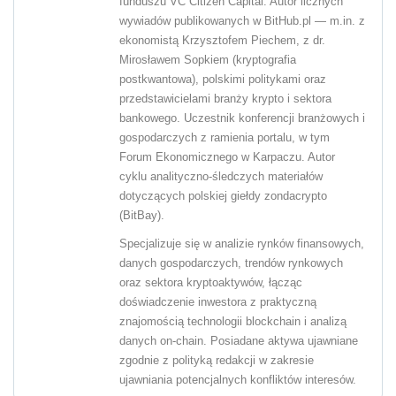
funduszu VC Citizen Capital. Autor licznych
wywiadów publikowanych w BitHub.pl — m.in. z
ekonomistą Krzysztofem Piechem, z dr.
Mirosławem Sopkiem (kryptografia
postkwantowa), polskimi politykami oraz
przedstawicielami branży krypto i sektora
bankowego. Uczestnik konferencji branżowych i
gospodarczych z ramienia portalu, w tym
Forum Ekonomicznego w Karpaczu. Autor
cyklu analityczno-śledczych materiałów
dotyczących polskiej giełdy zondacrypto
(BitBay).
Specjalizuje się w analizie rynków finansowych,
danych gospodarczych, trendów rynkowych
oraz sektora kryptoaktywów, łącząc
doświadczenie inwestora z praktyczną
znajomością technologii blockchain i analizą
danych on-chain. Posiadane aktywa ujawniane
zgodnie z polityką redakcji w zakresie
ujawniania potencjalnych konfliktów interesów.