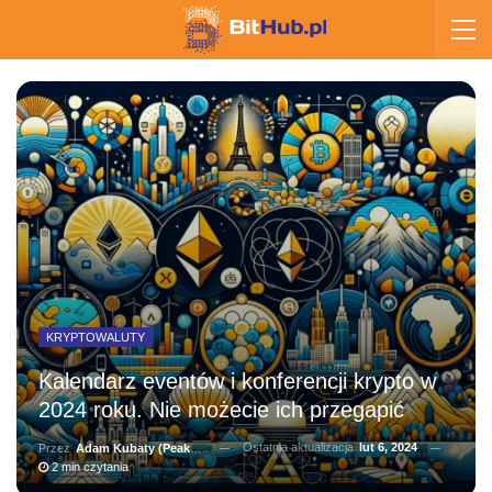
KRYPTOWALUTY
Kalendarz eventów i konferencji krypto w
2024 roku. Nie możecie ich przegapić
Ostatnia aktualizacja
lut 6, 2024
Przez
Adam Kubaty (peakhunter)
2 min czytania