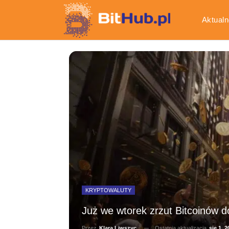
Aktualn
Gospod
KRYPTOWALUTY
Już we wtorek zrzut Bitcoinów do
Ostatnia aktualizacja
sie 1, 2
Przez
Klara Liwszyc