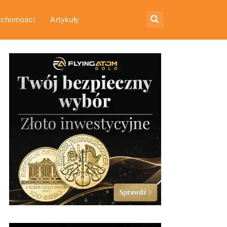
uchomości
Artykuły