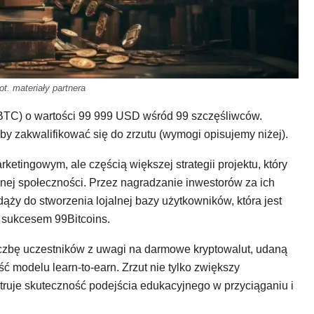
ot. materiały partnera
(BTC) o wartości 99 999 USD wśród 99 szczęśliwców.
 zakwalifikować się do zrzutu (wymogi opisujemy niżej).
rketingowym, ale częścią większej strategii projektu, który
nej społeczności. Przez nagradzanie inwestorów za ich
dąży do stworzenia lojalnej bazy użytkowników, która jest
 sukcesem 99Bitcoins.
liczbę uczestników z uwagi na darmowe kryptowalut, udaną
ć modelu learn-to-earn. Zrzut nie tylko zwiększy
truje skuteczność podejścia edukacyjnego w przyciąganiu i