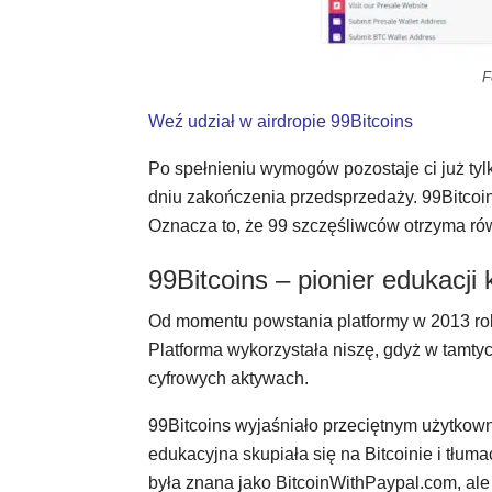
F
Weź udział w airdropie 99Bitcoins
Po spełnieniu wymogów pozostaje ci już tylk
dniu zakończenia przedsprzedaży. 99Bitcoin
Oznacza to, że 99 szczęśliwców otrzyma ró
99Bitcoins – pionier edukacji
Od momentu powstania platformy w 2013 roku
Platforma wykorzystała niszę, gdyż w tamtyc
cyfrowych aktywach.
99Bitcoins wyjaśniało przeciętnym użytkown
edukacyjna skupiała się na Bitcoinie i tłu
była znana jako BitcoinWithPaypal.com, ale