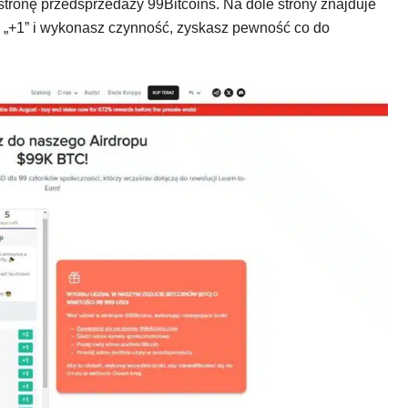
stronę przedsprzedaży 99Bitcoins. Na dole strony znajduje
sz „+1” i wykonasz czynność, zyskasz pewność co do