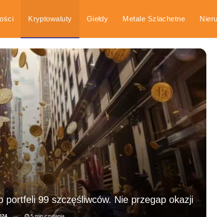
ości
Kryptowaluty
Giełdy
Metale Szlachetne
Nier
arka
Poradniki
 portfeli 99 szczęśliwców. Nie przegap okazji
024
5 min czytania