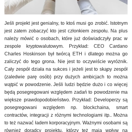
Jeśli projekt jest genialny, to ktoś musi go zrobić. Istotnym
jest zatem zobaczyć kto jest członkiem zespołu. Na plus
należy mówić o osobach, które już doświadczyły prac w
zespole kryptowalutowym. Przykład: CEO Cardano
Charles Hoskinson był twórcą ETH i dlatego można go
zaliczyć do tego grona. Nie jest to oczywiście wyróżnik.
Cały zespół działa na sukces i jeżeli jest to skąpy zespół
(zaledwie parę osób) przy dużych ambicjach to można
wątpić w powodzenie. Jeśli ludzi będzie dużo i co więcej
będą posegregowani względem zadań to powodzenie ma
większe prawdopodobieństwo. Przykład: Developerzy są
posegregowani względem np. blockchaina, smart
contractów, integracji z różnymi technologiami itp.. Można
to też nazwać ładem korporacyjnym. Ważnymi osobami są
również doradcy projektu, którzy też mają wpływ na