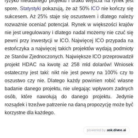
ryzyko nieudanego projektu i braku wejścia na rynek jest
spore.
Statystyki
pokazują, że aż 50%
ICO
nie kończy się
sukcesem. Aż 25% staje się oszustwem i dlatego należy
rozważnie oceniać potencjał. Rynek w większości krajów
nie jest uregulowany i dlatego nadal możemy nie czuć się
pewni przy inwestycji w ICO. Najwięcej ICO przypada na
estończyka a najwięcej takich projektów wydają podmioty
ze Stanów Zjednoczonych. Największe ICO przeprowadził
projekt HDAC na kwotę aż 258 mld dolarów! Wniosek
ostateczny jest taki: nikt nie jest pewny na 100% czy to
oszustwo czy nie. Dlatego każdy powinien robić własne
badanie danego projektu, nie ulegając wpływom żadnych
osób, które nawołują do danego projektu. Jedynie
rozsądek i trzeźwe patrzenie na daną propozycję może być
korzystne dla każdego.