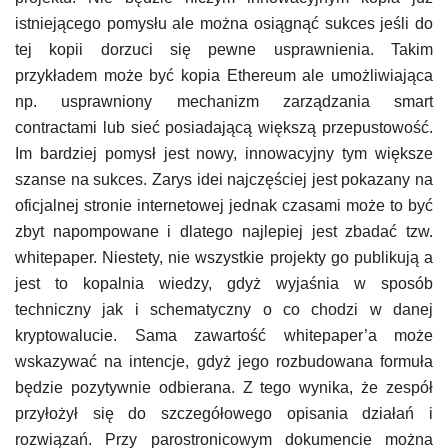
istniejącego pomysłu ale można osiągnąć sukces jeśli do
tej kopii dorzuci się pewne usprawnienia. Takim
przykładem może być kopia Ethereum ale umożliwiająca
np. usprawniony mechanizm zarządzania smart
contractami lub sieć posiadającą większą przepustowość.
Im bardziej pomysł jest nowy, innowacyjny tym większe
szanse na sukces. Zarys idei najczęściej jest pokazany na
oficjalnej stronie internetowej jednak czasami może to być
zbyt napompowane i dlatego najlepiej jest zbadać tzw.
whitepaper. Niestety, nie wszystkie projekty go publikują a
jest to kopalnia wiedzy, gdyż wyjaśnia w sposób
techniczny jak i schematyczny o co chodzi w danej
kryptowalucie. Sama zawartość whitepaper’a może
wskazywać na intencje, gdyż jego rozbudowana formuła
będzie pozytywnie odbierana. Z tego wynika, że zespół
przyłożył się do szczegółowego opisania działań i
rozwiązań. Przy parostronicowym dokumencie można